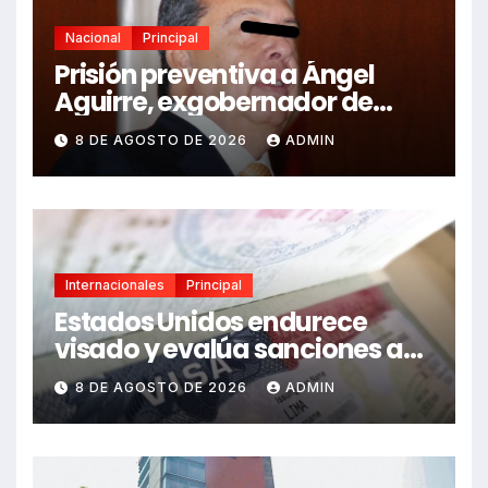
Nacional
Principal
Prisión preventiva a Ángel
Aguirre, exgobernador de
Guerrero, por caso Ayotzinapa
8 DE AGOSTO DE 2026
ADMIN
Internacionales
Principal
Estados Unidos endurece
visado y evalúa sanciones a
funcionarios de México
8 DE AGOSTO DE 2026
ADMIN