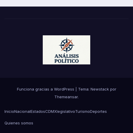
Funciona gracias a WordPress
|
Tema:
Newstack
por
Themeansar
.
Inicio
Nacional
Estados
CDMX
legislativo
Turismo
Deportes
Quienes somos