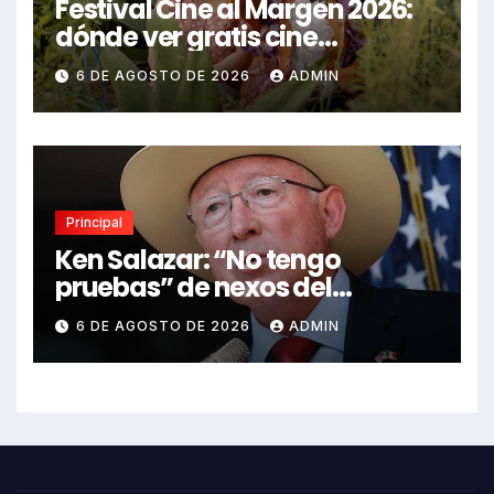
Festival Cine al Margen 2026:
dónde ver gratis cine
mexicano independiente en
6 DE AGOSTO DE 2026
ADMIN
CDMX y en línea
Principal
Ken Salazar: “No tengo
pruebas” de nexos del
Gobierno de México con el
6 DE AGOSTO DE 2026
ADMIN
narco