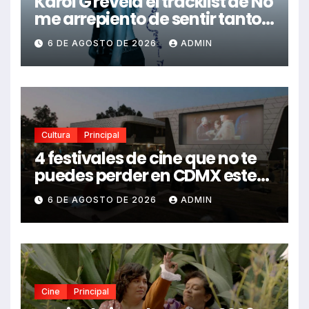
Karol G revela el tracklist de No
me arrepiento de sentir tanto:
Drake, Bruno Mars y más
6 DE AGOSTO DE 2026
ADMIN
estrellas se suman al álbum
Cultura
Principal
4 festivales de cine que no te
puedes perder en CDMX este
2026
6 DE AGOSTO DE 2026
ADMIN
Cine
Principal