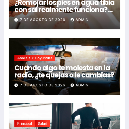
¿Remojar los pies en agua tibia
con sal realmente funciona?
Estos son sus beneficios,
7 DE AGOSTO DE 2026
ADMIN
según expertos
Análisis Y Coyuntura
Cuando algo te molesta en la
radio, ¿te quejas o le cambias?
7 DE AGOSTO DE 2026
ADMIN
Principal
Salud