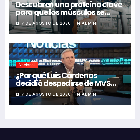
Descubren una proteína clave
para que los músculos se
regeneren: el hallazgo abre
7 DE AGOSTO DE 2026
ADMIN
nuevas esperanzas contra
enfermedades y el cáncer
Nacional
¿Por qué Luis Cárdenas
decidió despedirse de MVS
Noticias en pleno 2026?
7 DE AGOSTO DE 2026
ADMIN