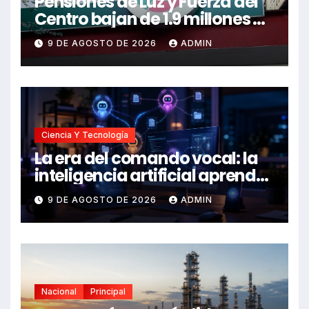
Pensiones de Luz y Fuerza del
Centro bajan de 1.9 millones a
56 mil pesos
9 DE AGOSTO DE 2026
ADMIN
Ciencia Y Tecnología
La era del comando vocal: la
inteligencia artificial aprende
a escuchar y ejecutar
9 DE AGOSTO DE 2026
ADMIN
Nacional
Principal