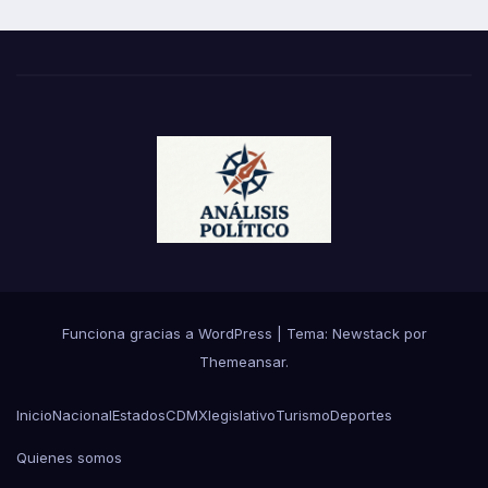
Funciona gracias a WordPress
|
Tema:
Newstack
por
Themeansar
.
Inicio
Nacional
Estados
CDMX
legislativo
Turismo
Deportes
Quienes somos