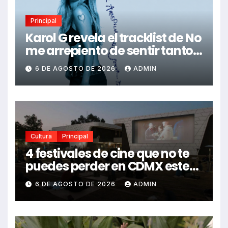
Principal
Karol G revela el tracklist de No
me arrepiento de sentir tanto:
Drake, Bruno Mars y más
6 DE AGOSTO DE 2026
ADMIN
estrellas se suman al álbum
Cultura
Principal
4 festivales de cine que no te
puedes perder en CDMX este
2026
6 DE AGOSTO DE 2026
ADMIN