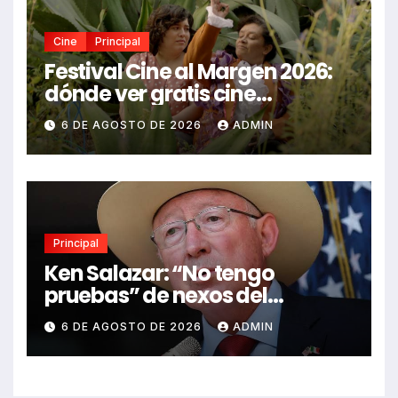
Cine
Principal
Festival Cine al Margen 2026:
dónde ver gratis cine
mexicano independiente en
6 DE AGOSTO DE 2026
ADMIN
CDMX y en línea
Principal
Ken Salazar: “No tengo
pruebas” de nexos del
Gobierno de México con el
6 DE AGOSTO DE 2026
ADMIN
narco