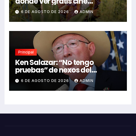
dónde ver gratis cine
mexicano independiente en
6 DE AGOSTO DE 2026
ADMIN
CDMX y en línea
Principal
Ken Salazar: “No tengo
pruebas” de nexos del
Gobierno de México con el
6 DE AGOSTO DE 2026
ADMIN
narco