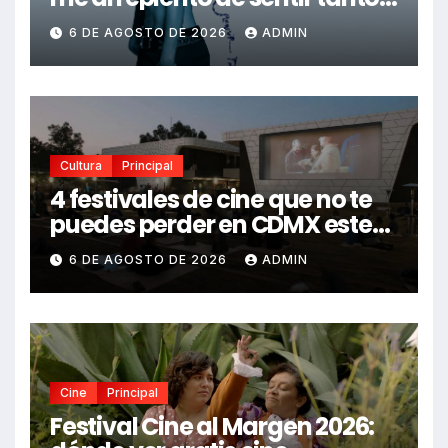
Drake, Bruno Mars y más
6 DE AGOSTO DE 2026
ADMIN
estrellas se suman al álbum
Cultura
Principal
4 festivales de cine que no te
puedes perder en CDMX este
2026
6 DE AGOSTO DE 2026
ADMIN
Cine
Principal
Festival Cine al Margen 2026: