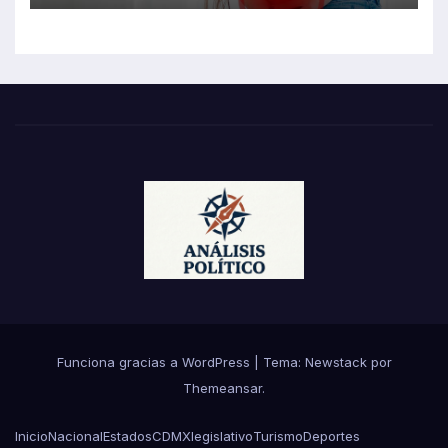
Funciona gracias a WordPress
|
Tema:
Newstack
por
Themeansar
.
Inicio
Nacional
Estados
CDMX
legislativo
Turismo
Deportes