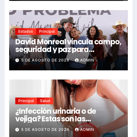
Estados
Principal
David Monreal vincula campo,
seguridad y paz para
Zacatecas
5 DE AGOSTO DE 2026
ADMIN
Principal
Salud
¿Infección urinaria o de
vejiga? Estas son las
diferencias y las señales de
5 DE AGOSTO DE 2026
ADMIN
alerta que no debes ignorar