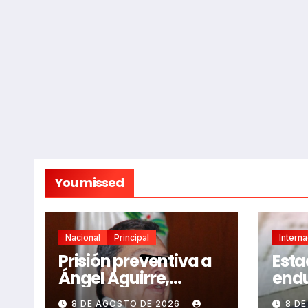
You missed
Nacional
Principal
Intern
Prisión preventiva a
Esta
Ángel Aguirre,
endu
exgobernador de
eval
8 DE AGOSTO DE 2026
8 D