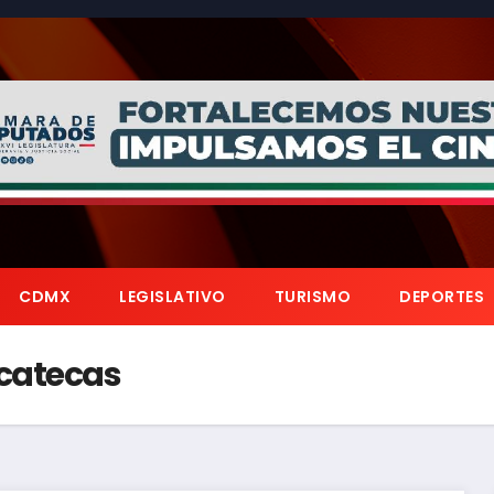
CDMX
LEGISLATIVO
TURISMO
DEPORTES
catecas