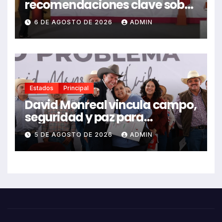
recomendaciones clave sobre
el fracking en México
6 DE AGOSTO DE 2026
ADMIN
Estados
Principal
David Monreal vincula campo,
seguridad y paz para
Zacatecas
5 DE AGOSTO DE 2026
ADMIN