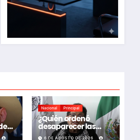
Nacional
Principal
¿Quién ordenó
de
desaparecer las
rno
grabaciones clave
6 DE AGOSTO DE 2026