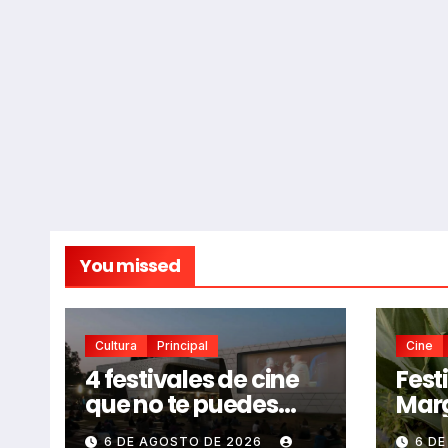
You missed
Cultura
Principal
Cine
4 festivales de cine
Fest
que no te puedes
Marg
perder en CDMX este
ver 
6 DE AGOSTO DE 2026
6 D