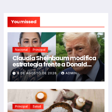
You missed
Nacional
Principal
Claudia Sheinbaum modifica
estrategia frente a Donald
Trump según The Economist
8 DE AGOSTO DE 2026
ADMIN
Principal
Salud