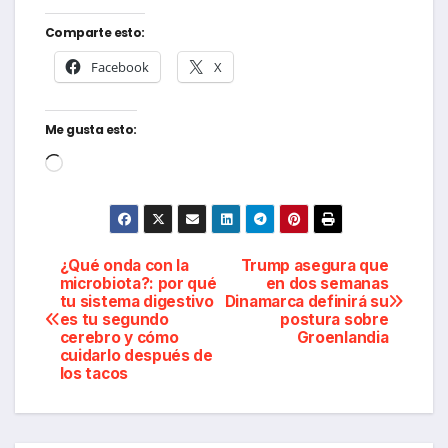
Comparte esto:
Facebook
X
Me gusta esto:
Cargando...
Navegación
¿Qué onda con la
Trump asegura que
microbiota?: por qué
en dos semanas
tu sistema digestivo
Dinamarca definirá su
de
es tu segundo
postura sobre
cerebro y cómo
Groenlandia
entradas
cuidarlo después de
los tacos