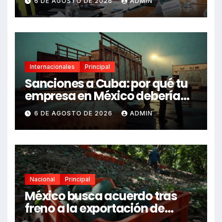
6 DE AGOSTO DE 2026
ADMIN
Internacionales
Principal
Sanciones a Cuba: por qué tu
empresa en México debería
revisarlas
6 DE AGOSTO DE 2026
ADMIN
Nacional
Principal
México busca acuerdo tras
freno a la exportación de
aguacate michoacano