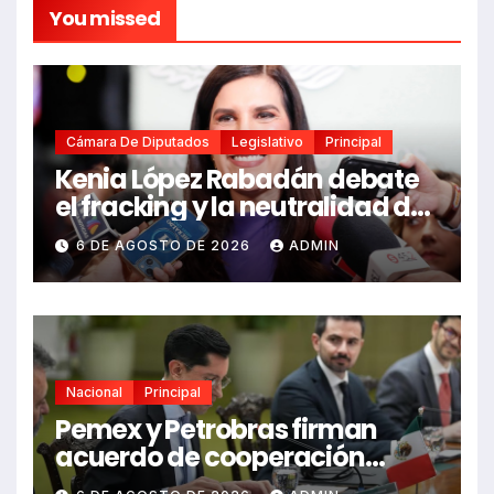
You missed
Cámara De Diputados
Legislativo
Principal
Kenia López Rabadán debate
el fracking y la neutralidad de
programas
6 DE AGOSTO DE 2026
ADMIN
Nacional
Principal
Pemex y Petrobras firman
acuerdo de cooperación
bilateral en Brasilia