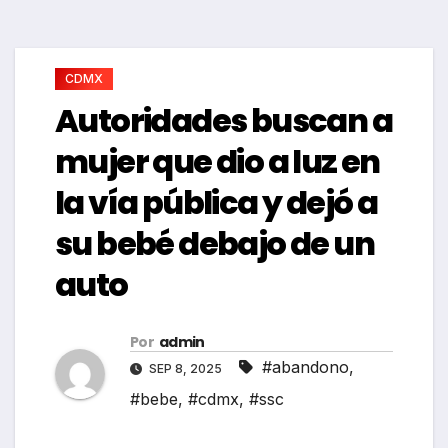
CDMX
Autoridades buscan a
mujer que dio a luz en
la vía pública y dejó a
su bebé debajo de un
auto
Por
admin
#abandono
,
SEP 8, 2025
#bebe
,
#cdmx
,
#ssc