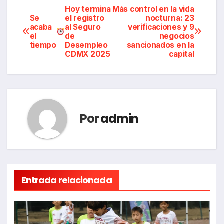
Navegación
Hoy termina
Más control en la vida
Se
el registro
nocturna: 23
acaba
al Seguro
verificaciones y 9
de
el
de
negocios
tiempo
Desempleo
sancionados en la
entradas
CDMX 2025
capital
Por
admin
Entrada relacionada