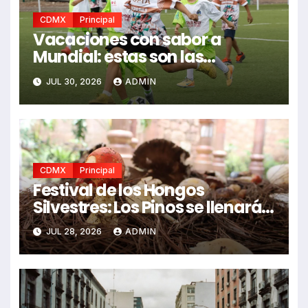
CDMX
Principal
Vacaciones con sabor a
Mundial: estas son las
actividades de futbol para
JUL 30, 2026
ADMIN
niñas y niños en la CDMX este
fin de semana
CDMX
Principal
Festival de los Hongos
Silvestres: Los Pinos se llenará
de sabores, tradición y
JUL 28, 2026
ADMIN
experiencias únicas