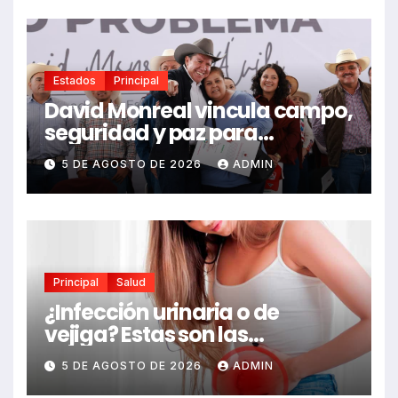
Estados
Principal
David Monreal vincula campo,
seguridad y paz para
Zacatecas
5 DE AGOSTO DE 2026
ADMIN
Principal
Salud
¿Infección urinaria o de
vejiga? Estas son las
diferencias y las señales de
5 DE AGOSTO DE 2026
ADMIN
alerta que no debes ignorar