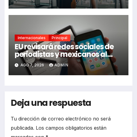
nuevas esperanzas contra
enfermedades y el cáncer
Internacionales
Principal
EU revisará redes sociales de
periodistas y mexicanos al
pedir visa
AGO 7, 2026
ADMIN
Deja una respuesta
Tu dirección de correo electrónico no será
publicada.
Los campos obligatorios están