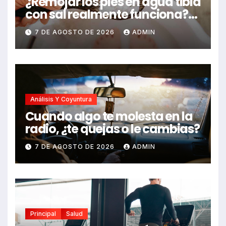
¿Remojar los pies en agua tibia
con sal realmente funciona?
Estos son sus beneficios,
7 DE AGOSTO DE 2026
ADMIN
según expertos
Análisis Y Coyuntura
Cuando algo te molesta en la
radio, ¿te quejas o le cambias?
7 DE AGOSTO DE 2026
ADMIN
Principal
Salud