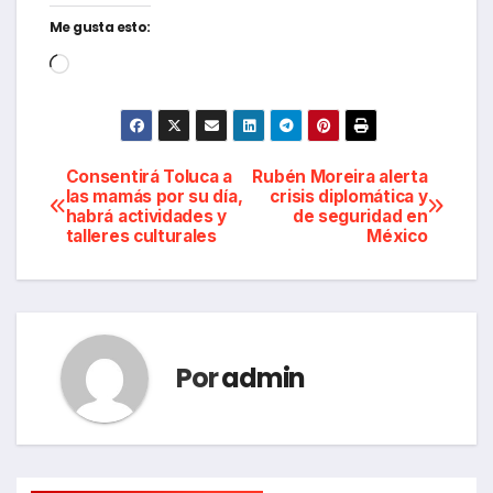
Me gusta esto:
Cargando...
Navegación
Consentirá Toluca a
Rubén Moreira alerta
las mamás por su día,
crisis diplomática y
habrá actividades y
de seguridad en
de
talleres culturales
México
entradas
Por
admin