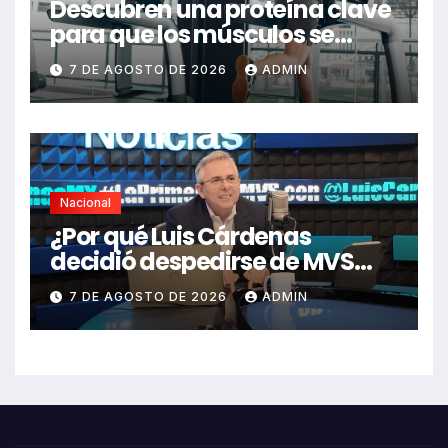
Descubren una proteína clave
para que los músculos se
regeneren: el hallazgo abre
7 DE AGOSTO DE 2026
ADMIN
nuevas esperanzas contra
enfermedades y el cáncer
Nacional
¿Por qué Luis Cárdenas
decidió despedirse de MVS
Noticias en pleno 2026?
7 DE AGOSTO DE 2026
ADMIN