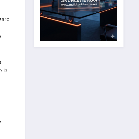
zaro
e
s
e la
s
y