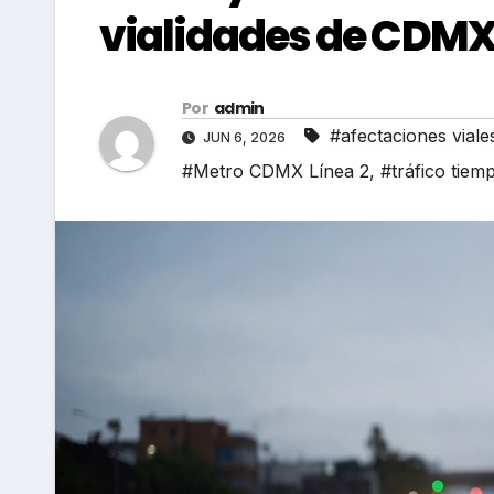
vialidades de CDM
Por
admin
#afectaciones viale
JUN 6, 2026
#Metro CDMX Línea 2
,
#tráfico tiem