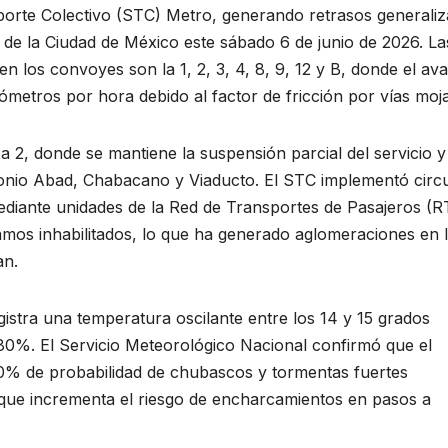
porte Colectivo (STC) Metro, generando retrasos generali
es de la Ciudad de México este sábado 6 de junio de 2026. La
en los convoyes son la 1, 2, 3, 4, 8, 9, 12 y B, donde el av
lómetros por hora debido al factor de fricción por vías moj
a 2, donde se mantiene la suspensión parcial del servicio y
ntonio Abad, Chabacano y Viaducto. El STC implementó circu
ediante unidades de la Red de Transportes de Pasajeros (R
tramos inhabilitados, lo que ha generado aglomeraciones en 
an.
gistra una temperatura oscilante entre los 14 y 15 grados
 80%. El Servicio Meteorológico Nacional confirmó que el
0% de probabilidad de chubascos y tormentas fuertes
lo que incrementa el riesgo de encharcamientos en pasos a