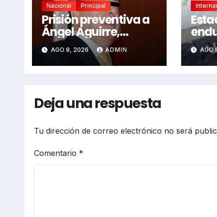
Nacional
Principal
Interna
Prisión preventiva a
Esta
Ángel Aguirre,
endu
exgobernador de
eval
AGO 8, 2026
ADMIN
AGO 
Guerrero, por caso
func
Ayotzinapa
Méx
Deja una respuesta
Tu dirección de correo electrónico no será publi
Comentario
*