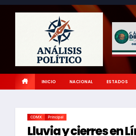
Saltar
al
contenido
INICIO
NACIONAL
ESTADOS
CDMX
Principal
Lluvia y cierres en L