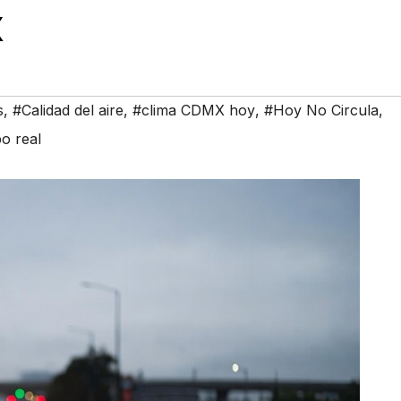
X
s
,
#Calidad del aire
,
#clima CDMX hoy
,
#Hoy No Circula
,
po real