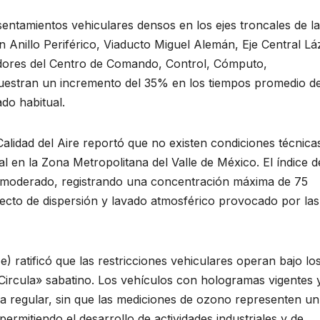
asentamientos vehiculares densos en los ejes troncales de la
 Anillo Periférico, Viaducto Miguel Alemán, Eje Central Lá
adores del Centro de Comando, Control, Cómputo,
estran un incremento del 35% en los tiempos promedio d
do habitual.
Calidad del Aire reportó que no existen condiciones técnica
l en la Zona Metropolitana del Valle de México. El índice d
le/moderado, registrando una concentración máxima de 75
fecto de dispersión y lavado atmosférico provocado por las
 ratificó que las restricciones vehiculares operan bajo lo
ircula» sabatino. Los vehículos con hologramas vigentes 
a regular, sin que las mediciones de ozono representen un
permitiendo el desarrollo de actividades industriales y de