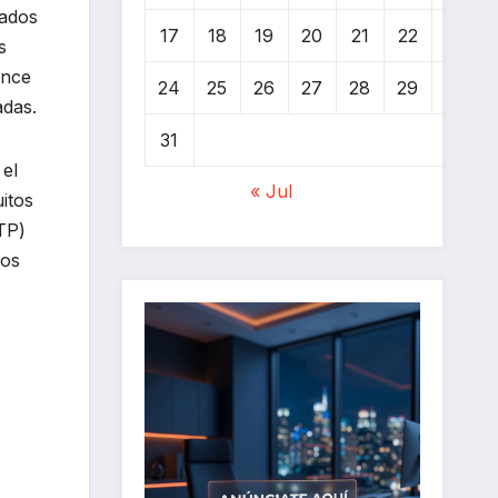
zados
17
18
19
20
21
22
23
s
ance
24
25
26
27
28
29
30
adas.
31
 el
« Jul
itos
TP)
los