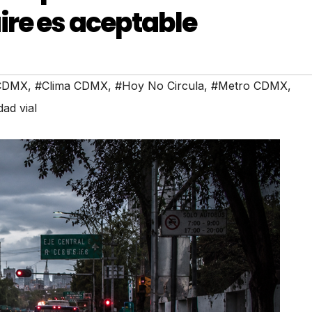
ire es aceptable
 CDMX
,
#Clima CDMX
,
#Hoy No Circula
,
#Metro CDMX
,
dad vial