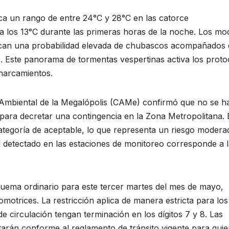
ca un rango de entre 24°C y 28°C en las catorce
 los 13°C durante las primeras horas de la noche. Los mo
dican una probabilidad elevada de chubascos acompañados 
. Este panorama de tormentas vespertinas activa los proto
charcamientos.
n Ambiental de la Megalópolis (CAMe) confirmó que no se h
 para decretar una contingencia en la Zona Metropolitana. 
 categoría de aceptable, lo que representa un riesgo modera
al detectado en las estaciones de monitoreo corresponde a 
uema ordinario para este tercer martes del mes de mayo,
omotrices. La restricción aplica de manera estricta para los
 circulación tengan terminación en los dígitos 7 y 8. Las
tarán conforme al reglamento de tránsito vigente para qui