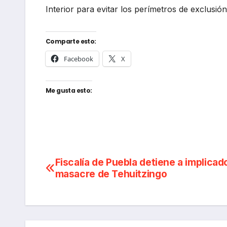
Interior para evitar los perímetros de exclusión
Comparte esto:
Facebook
X
Me gusta esto:
Navegación
Fiscalía de Puebla detiene a implicad
masacre de Tehuitzingo
de
entradas