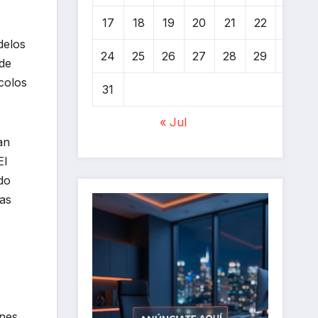
17
18
19
20
21
22
23
delos
24
25
26
27
28
29
30
de
colos
31
« Jul
an
El
do
las
enes