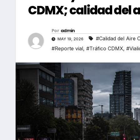
CDMX; calidad del a
Por
admin
#Calidad del Aire
MAY 19, 2026
#Reporte vial
,
#Tráfico CDMX
,
#Viali