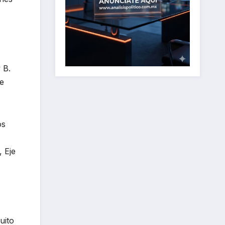
 B.
de
os
, Eje
uito