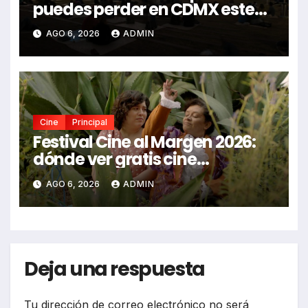
puedes perder en CDMX este
2026
AGO 6, 2026
ADMIN
Cine
Principal
Festival Cine al Margen 2026:
dónde ver gratis cine
mexicano independiente en
AGO 6, 2026
ADMIN
CDMX y en línea
Deja una respuesta
Tu dirección de correo electrónico no será