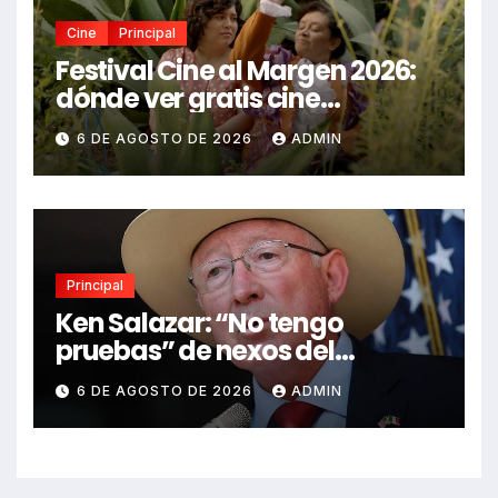
Cine
Principal
Festival Cine al Margen 2026:
dónde ver gratis cine
mexicano independiente en
6 DE AGOSTO DE 2026
ADMIN
CDMX y en línea
Principal
Ken Salazar: “No tengo
pruebas” de nexos del
Gobierno de México con el
6 DE AGOSTO DE 2026
ADMIN
narco