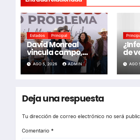
Estados
Principal
Princip
David Monreal
¿Inf
vincula campo,
de v
seguridad y paz
las d
AGO 5, 2026
ADMIN
AGO 
para Zacatecas
seña
que 
igno
Deja una respuesta
Tu dirección de correo electrónico no será publi
Comentario
*