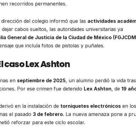
enen recorridos permanentes.
 dirección del colegio informó que las
actividades académ
 dejar cabos sueltos, las autoridades universitarias ya
alía General de Justicia de la Ciudad de México (FGJCD
nsaje que incluía fotos de pistolas y puñales.
l caso Lex Ashton
penas en
septiembre de 2025
, un alumno perdió la vida tra
aciones. Por ese crimen fue detenido
Lex Ashton
, de
19 añ
erivó en la instalación de
torniquetes electrónicos
en lo
enas el pasado
3 de febrero
. La nueva amenaza pone a pr
tió reforzar para este ciclo escolar.