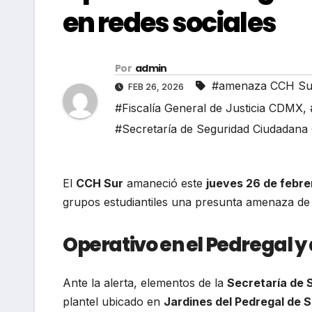
en redes sociales
Por
admin
#amenaza CCH Sur
FEB 26, 2026
#Fiscalía General de Justicia CDMX
,
#Secretaría de Seguridad Ciudadan
El
CCH Sur
amaneció este
jueves 26 de febre
grupos estudiantiles una presunta amenaza de
Operativo en el Pedregal y
Ante la alerta, elementos de la
Secretaría de 
plantel ubicado en
Jardines del Pedregal de 