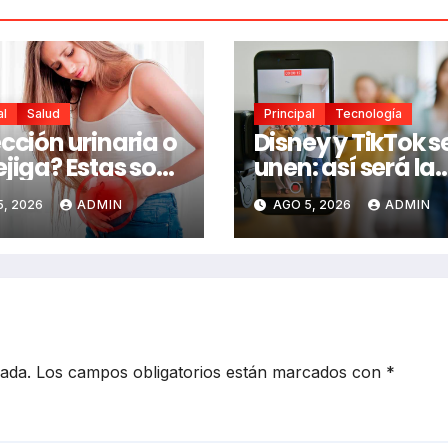
al
Salud
Principal
Tecnología
ección urinaria o
Disney y TikTok s
ejiga? Estas son
unen: así será la
iferencias y las
alianza que lleva
5, 2026
ADMIN
AGO 5, 2026
ADMIN
les de alerta
Mickey, Marvel y 
no debes
Wars a los video
rar
virales
cada.
Los campos obligatorios están marcados con
*