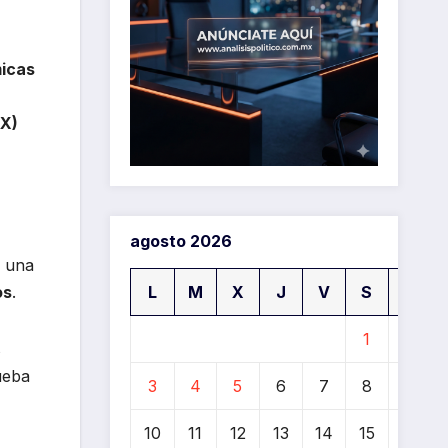
icas
MX)
agosto 2026
s una
L
M
X
J
V
S
D
os
.
1
2
s
ueba
3
4
5
6
7
8
9
10
11
12
13
14
15
16