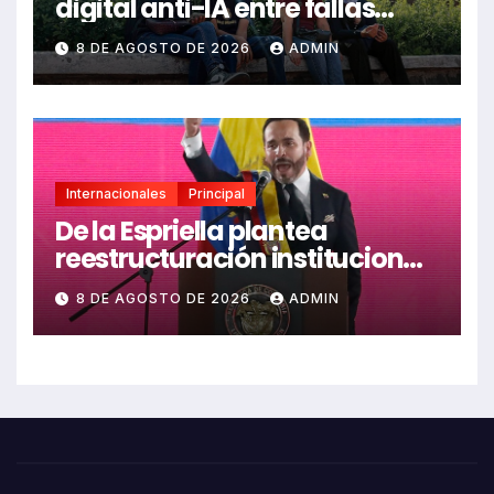
digital anti-IA entre fallas
técnicas y angustia
8 DE AGOSTO DE 2026
ADMIN
estudiantil
Internacionales
Principal
De la Espriella plantea
reestructuración institucional
en Colombia enfocada en
8 DE AGOSTO DE 2026
ADMIN
valores