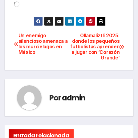
Cargando...
Navegación
Un enemigo
Ollamaliztli 2025:
silencioso amenaza a
donde los pequeños
los murciélagos en
futbolistas aprenden
de
México
a jugar con ‘Corazón
Grande’
entradas
Por
admin
Entrada relacionada