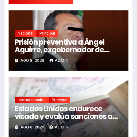
Nacional
Principal
Prisión preventiva a Ángel
Aguirre, exgobernador de
Guerrero, por caso Ayotzinapa
AGO 8, 2026
ADMIN
Internacionales
Principal
Estados Unidos endurece
visado y evalúa sanciones a
funcionarios de México
AGO 8, 2026
ADMIN