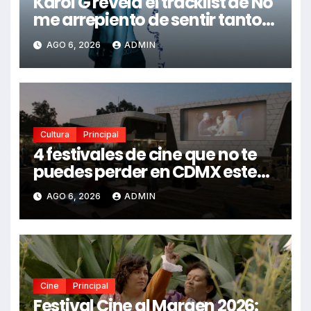
Karol G revela el tracklist de No
me arrepiento de sentir tanto:
Drake, Bruno Mars y más
AGO 6, 2026
ADMIN
estrellas se suman al álbum
Cultura
Principal
4 festivales de cine que no te
puedes perder en CDMX este
2026
AGO 6, 2026
ADMIN
Cine
Principal
Festival Cine al Margen 2026: