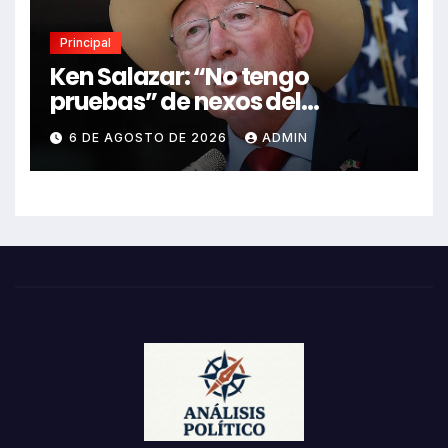
Principal
Ken Salazar: “No tengo
pruebas” de nexos del
Gobierno de México con el
6 DE AGOSTO DE 2026
ADMIN
narco