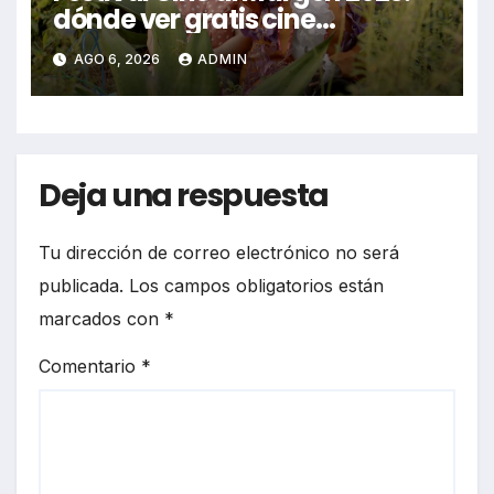
dónde ver gratis cine
mexicano independiente en
AGO 6, 2026
ADMIN
CDMX y en línea
Deja una respuesta
Tu dirección de correo electrónico no será
publicada.
Los campos obligatorios están
marcados con
*
Comentario
*