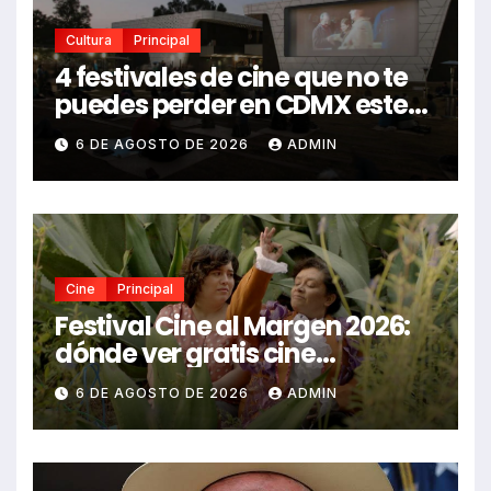
Cultura
Principal
4 festivales de cine que no te
puedes perder en CDMX este
2026
6 DE AGOSTO DE 2026
ADMIN
Cine
Principal
Festival Cine al Margen 2026:
dónde ver gratis cine
mexicano independiente en
6 DE AGOSTO DE 2026
ADMIN
CDMX y en línea