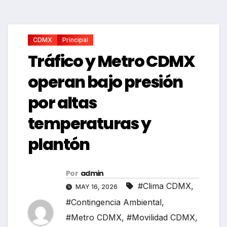
CDMX
Principal
Tráfico y Metro CDMX
operan bajo presión
por altas
temperaturas y
plantón
Por
admin
#Clima CDMX
,
MAY 16, 2026
#Contingencia Ambiental
,
#Metro CDMX
,
#Movilidad CDMX
,