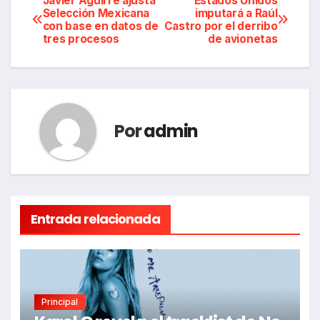
Navegación
Javier Aguirre ajusta
Estados Unidos
Selección Mexicana
imputará a Raúl
con base en datos de
Castro por el derribo
de
tres procesos
de avionetas
entradas
Por
admin
Entrada relacionada
Principal