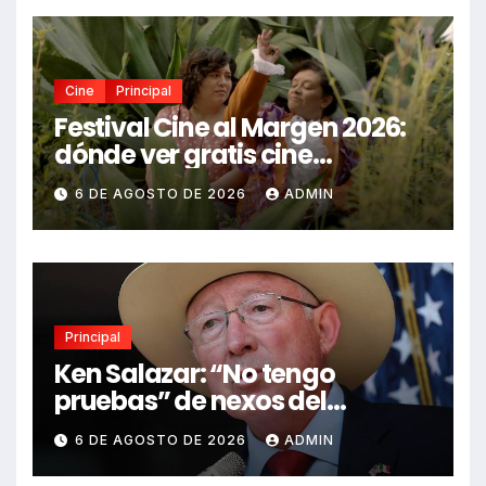
Cine
Principal
Festival Cine al Margen 2026:
dónde ver gratis cine
mexicano independiente en
6 DE AGOSTO DE 2026
ADMIN
CDMX y en línea
Principal
Ken Salazar: “No tengo
pruebas” de nexos del
Gobierno de México con el
6 DE AGOSTO DE 2026
ADMIN
narco