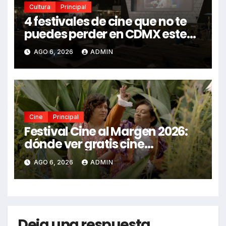
Cultura
Principal
4 festivales de cine que no te
puedes perder en CDMX este
2026
AGO 6, 2026
ADMIN
Cine
Principal
Festival Cine al Margen 2026:
dónde ver gratis cine
mexicano independiente en
AGO 6, 2026
ADMIN
CDMX y en línea
Deja una respuesta