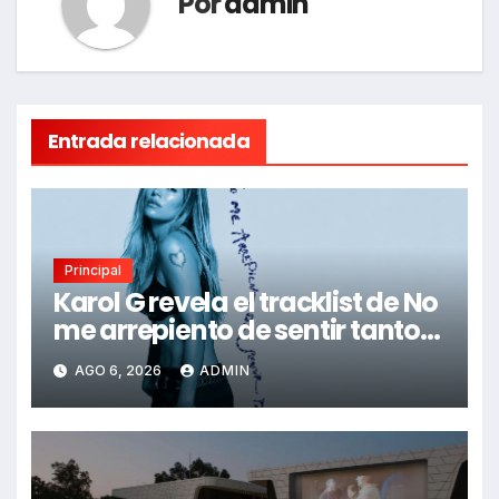
Por
admin
Entrada relacionada
Principal
Karol G revela el tracklist de No
me arrepiento de sentir tanto:
Drake, Bruno Mars y más
AGO 6, 2026
ADMIN
estrellas se suman al álbum