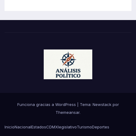
Funciona gracias a WordPress
|
Tema:
Newstack
por
Themeansar
.
Inicio
Nacional
Estados
CDMX
legislativo
Turismo
Deportes