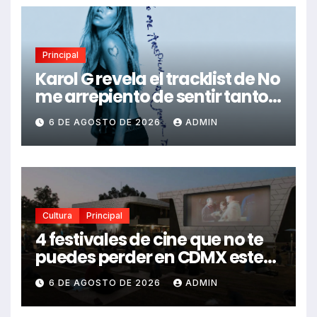
Principal
Karol G revela el tracklist de No
me arrepiento de sentir tanto:
Drake, Bruno Mars y más
6 DE AGOSTO DE 2026
ADMIN
estrellas se suman al álbum
Cultura
Principal
4 festivales de cine que no te
puedes perder en CDMX este
2026
6 DE AGOSTO DE 2026
ADMIN