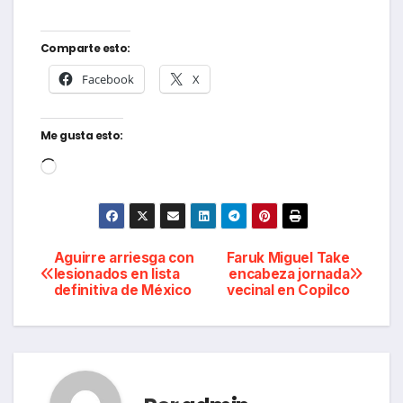
Comparte esto:
Facebook
X
Me gusta esto:
Cargando...
Navegación
Aguirre arriesga con
Faruk Miguel Take
lesionados en lista
encabeza jornada
definitiva de México
vecinal en Copilco
de
entradas