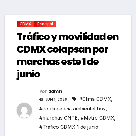
CDMX
Principal
Tráfico y movilidad en
CDMX colapsan por
marchas este 1 de
junio
Por
admin
#Clima CDMX
,
JUN 1, 2026
#contingencia ambiental hoy
,
#marchas CNTE
,
#Metro CDMX
,
#Tráfico CDMX 1 de junio