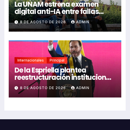
La UNAM estrena examen
digital anti-IA entre fallas
técnicas y angustia
8 DE AGOSTO DE 2026
ADMIN
estudiantil
Internacionales
Principal
De la Espriella plantea
reestructuración institucional
en Colombia enfocada en
8 DE AGOSTO DE 2026
ADMIN
valores