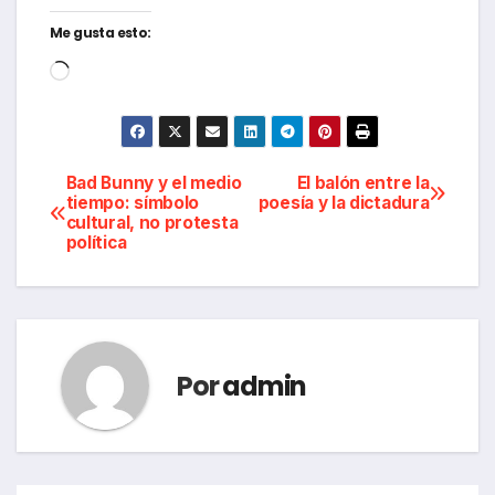
Me gusta esto:
Cargando...
Navegación
Bad Bunny y el medio
El balón entre la
tiempo: símbolo
poesía y la dictadura
cultural, no protesta
de
política
entradas
Por
admin