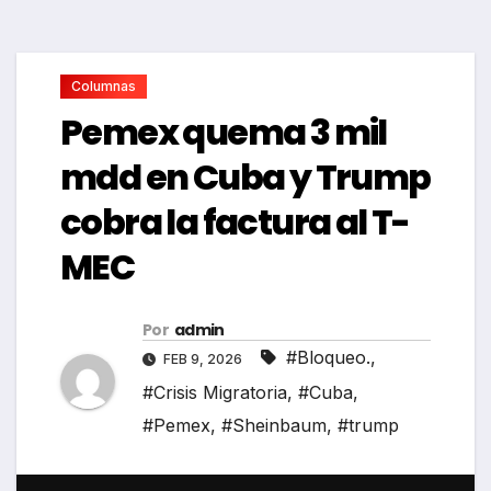
Columnas
Pemex quema 3 mil
mdd en Cuba y Trump
cobra la factura al T-
MEC
Por
admin
#Bloqueo.
,
FEB 9, 2026
#Crisis Migratoria
,
#Cuba
,
#Pemex
,
#Sheinbaum
,
#trump