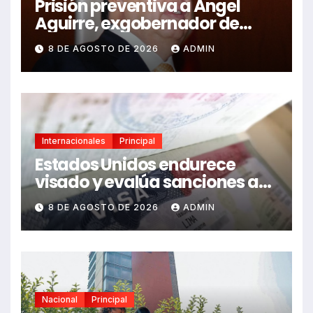
Prisión preventiva a Ángel
Aguirre, exgobernador de
Guerrero, por caso Ayotzinapa
8 DE AGOSTO DE 2026
ADMIN
Internacionales
Principal
Estados Unidos endurece
visado y evalúa sanciones a
funcionarios de México
8 DE AGOSTO DE 2026
ADMIN
Nacional
Principal