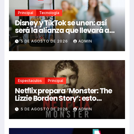
Principal
Tecnología
Disney y TikTok se unen: así
será la alianza que llevará a
Mickey, Marvel y Star Wars a
5 DE AGOSTO DE 2026
ADMIN
los videos virales
Espectaculos
Principal
Netflix prepara ‘Monster: The
Lizzie Borden Story’: esto
sabemos
5 DE AGOSTO DE 2026
ADMIN