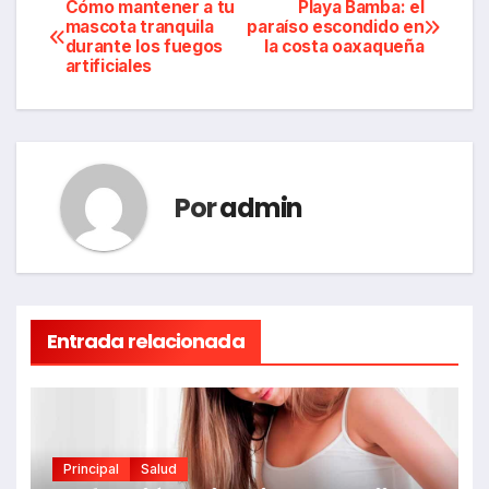
Navegación
Cómo mantener a tu
Playa Bamba: el
mascota tranquila
paraíso escondido en
durante los fuegos
la costa oaxaqueña
de
artificiales
entradas
Por
admin
Entrada relacionada
Principal
Salud