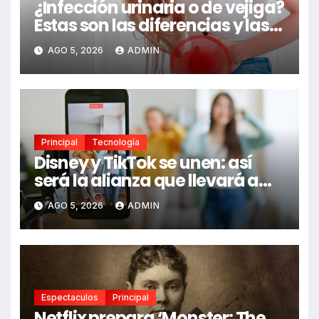
¿Infección urinaria o de vejiga?
Estas son las diferencias y las
señales de alerta que no debes
AGO 5, 2026
ADMIN
ignorar
Principal
Tecnología
Disney y TikTok se unen: así
será la alianza que llevará a
Mickey, Marvel y Star Wars a
AGO 5, 2026
ADMIN
los videos virales
Espectaculos
Principal
Netflix prepara ‘Monster: The