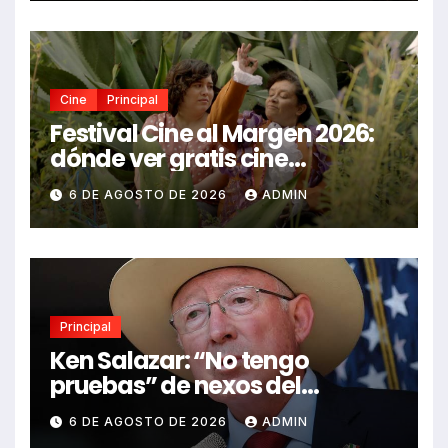
Cine
Principal
Festival Cine al Margen 2026:
dónde ver gratis cine
mexicano independiente en
6 DE AGOSTO DE 2026
ADMIN
CDMX y en línea
Principal
Ken Salazar: “No tengo
pruebas” de nexos del
Gobierno de México con el
6 DE AGOSTO DE 2026
ADMIN
narco