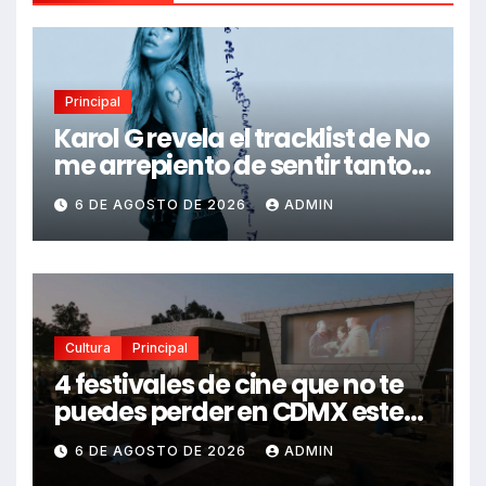
Principal
Karol G revela el tracklist de No
me arrepiento de sentir tanto:
Drake, Bruno Mars y más
6 DE AGOSTO DE 2026
ADMIN
estrellas se suman al álbum
Cultura
Principal
4 festivales de cine que no te
puedes perder en CDMX este
2026
6 DE AGOSTO DE 2026
ADMIN