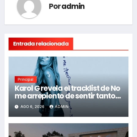
Por
admin
Entrada relacionada
Principal
Karol G revela el tracklist de No
me arrepiento de sentir tanto:
Drake, Bruno Mars y más
AGO 6, 2026
ADMIN
estrellas se suman al álbum