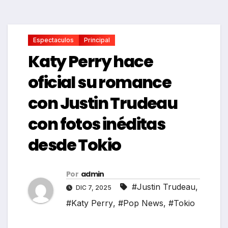
Espectaculos
Principal
Katy Perry hace
oficial su romance
con Justin Trudeau
con fotos inéditas
desde Tokio
Por
admin
#Justin Trudeau
,
DIC 7, 2025
#Katy Perry
,
#Pop News
,
#Tokio