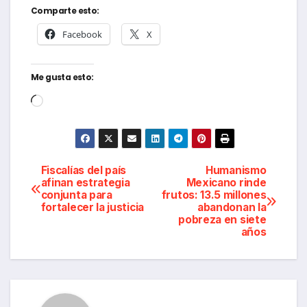
Comparte esto:
Facebook
X
Me gusta esto:
Cargando...
Navegación
Fiscalías del país
Humanismo
afinan estrategia
Mexicano rinde
conjunta para
frutos: 13.5 millones
de
fortalecer la justicia
abandonan la
pobreza en siete
entradas
años