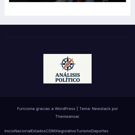
Funciona gracias a WordPress
|
Tema:
Newstack
por
Themeansar
.
Inicio
Nacional
Estados
CDMX
legislativo
Turismo
Deportes