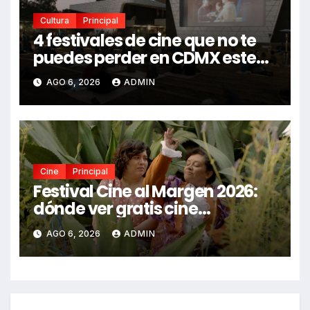
Cultura
Principal
4 festivales de cine que no te
puedes perder en CDMX este
2026
AGO 6, 2026
ADMIN
Cine
Principal
Festival Cine al Margen 2026:
dónde ver gratis cine
mexicano independiente en
AGO 6, 2026
ADMIN
CDMX y en línea