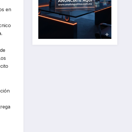
os en
cnico
a.
 de
Los
cito
ación
trega