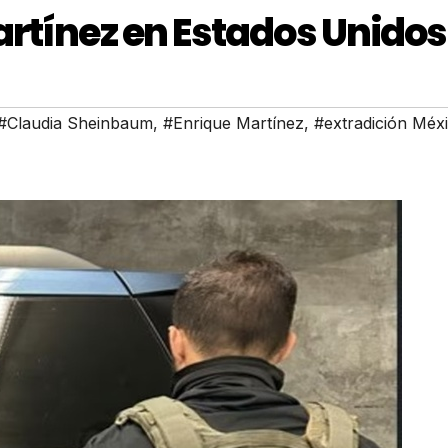
artínez en Estados Unidos
#Claudia Sheinbaum
,
#Enrique Martínez
,
#extradición Méx