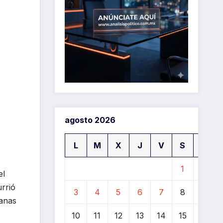
agosto 2026
L
M
X
J
V
S
D
1
2
el
urrió
3
4
5
6
7
8
9
uanas
10
11
12
13
14
15
16