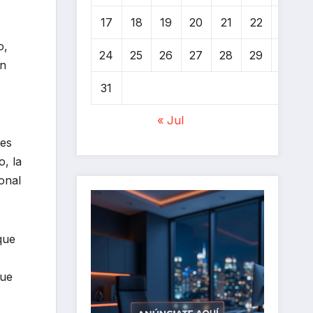
17
18
19
20
21
22
23
o,
24
25
26
27
28
29
30
en
31
« Jul
tes
o, la
onal
que
que