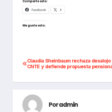
Comparte esto:
Facebook
X
Me gusta esto:
Navegación
Claudia Sheinbaum rechaza desalojo 
CNTE y defiende propuesta pensiona
de
entradas
Por
admin