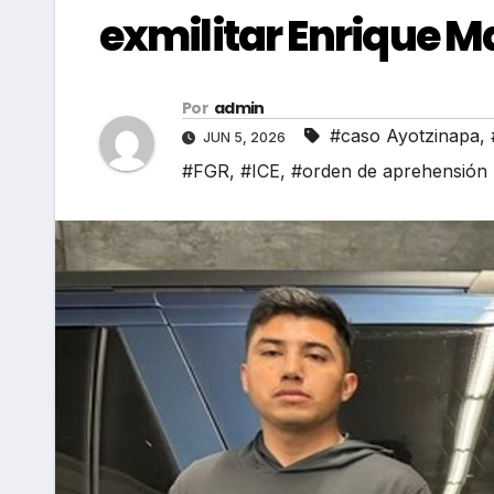
exmilitar Enrique M
Por
admin
#caso Ayotzinapa
,
JUN 5, 2026
#FGR
,
#ICE
,
#orden de aprehensión