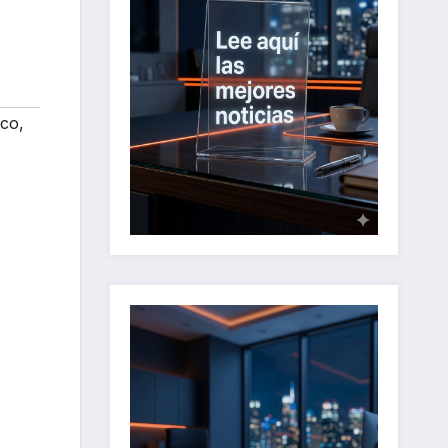
ico
,