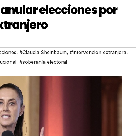
 anular elecciones por
xtranjero
cciones
,
#Claudia Sheinbaum
,
#intervención extranjera
,
ucional
,
#soberanía electoral