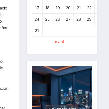
17
18
19
20
21
22
23
acio
te
24
25
26
27
28
29
30
go
señar
31
« Jul
to,
de
ación
dar