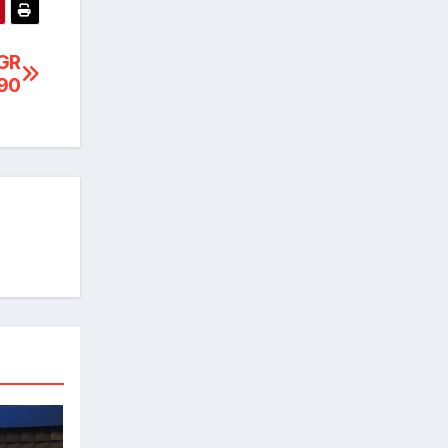
FGR
 90