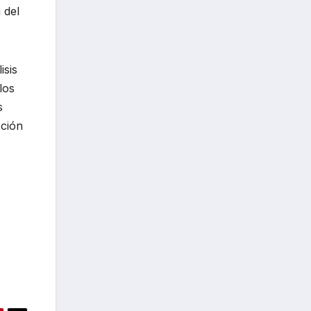
 del
isis
los
s
cción