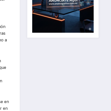
ión
ras
no a
n
 que
en
se en
ar en