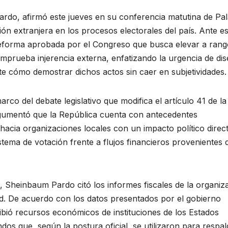
rdo, afirmó este jueves en su conferencia matutina de Pal
ión extranjera en los procesos electorales del país. Ante es
 reforma aprobada por el Congreso que busca elevar a ran
comprueba injerencia externa, enfatizando la urgencia de di
e cómo demostrar dichos actos sin caer en subjetividades.
rco del debate legislativo que modifica el artículo 41 de la
 argumentó que la República cuenta con antecedentes
acia organizaciones locales con un impacto político direc
sistema de votación frente a flujos financieros provenientes 
ro, Sheinbaum Pardo citó los informes fiscales de la organiz
d. De acuerdo con los datos presentados por el gobierno
cibió recursos económicos de instituciones de los Estados
os que, según la postura oficial, se utilizaron para respal