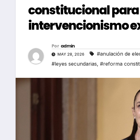
constitucional para
intervencionismo e
Por
admin
#anulación de ele
MAY 28, 2026
#leyes secundarias
,
#reforma constit