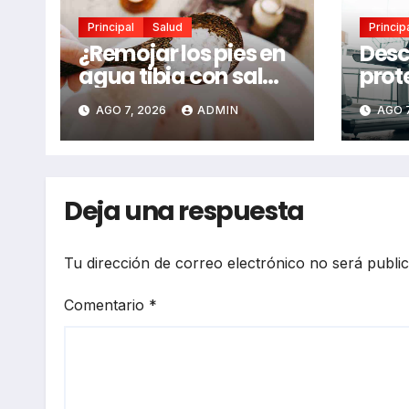
Principal
Salud
Princip
¿Remojar los pies en
Desc
agua tibia con sal
prot
realmente
que 
AGO 7, 2026
ADMIN
AGO 7
funciona? Estos son
rege
sus beneficios,
hall
según expertos
nuev
cont
Deja una respuesta
enfe
cánc
Tu dirección de correo electrónico no será publi
Comentario
*