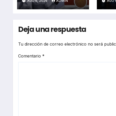
AGO 6, 2026
ADMIN
AGO 
audiencias antes de
polít
dictamen
dipu
Deja una respuesta
Tu dirección de correo electrónico no será publi
Comentario
*