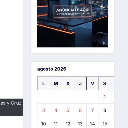
agosto 2026
L
M
X
J
V
S
D
1
2
mas y Cruz
3
4
5
6
7
8
9
10
11
12
13
14
15
16