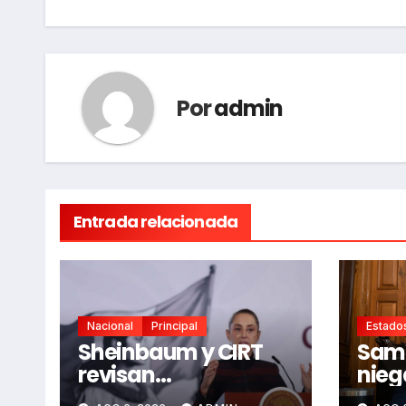
entradas
Por
admin
Entrada relacionada
Nacional
Principal
Estado
Sheinbaum y CIRT
Samu
revisan
nieg
lineamientos de
y se