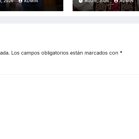
6, 2026
ADMIN
AGO 6, 2026
ADMIN
ico de
México
tados
cada.
Los campos obligatorios están marcados con
*