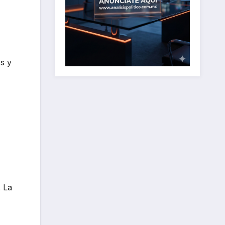
s y
. La