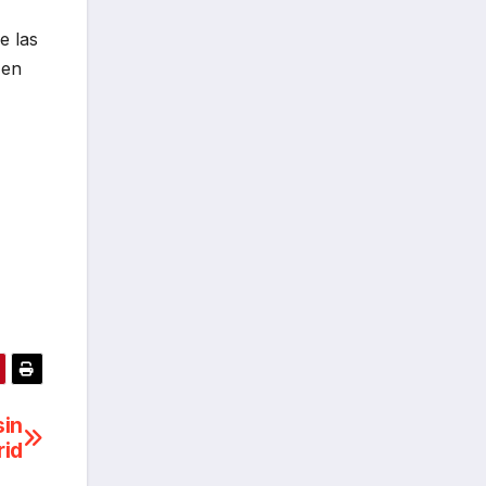
e las
 en
sin
rid