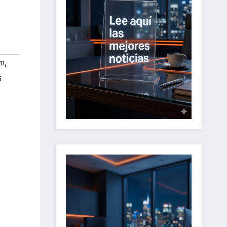
um
,
6