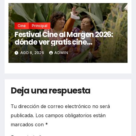
Cine
Principal
Festival Cine al Margen 2026:
dónde ver gratis cine
mexicano independiente en
AGO 6, 2026
ADMIN
CDMX y en línea
Deja una respuesta
Tu dirección de correo electrónico no será
publicada.
Los campos obligatorios están
marcados con
*