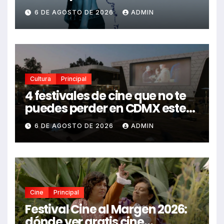
Drake, Bruno Mars y más
6 DE AGOSTO DE 2026
ADMIN
estrellas se suman al álbum
Cultura
Principal
4 festivales de cine que no te
puedes perder en CDMX este
2026
6 DE AGOSTO DE 2026
ADMIN
Cine
Principal
Festival Cine al Margen 2026:
dónde ver gratis cine