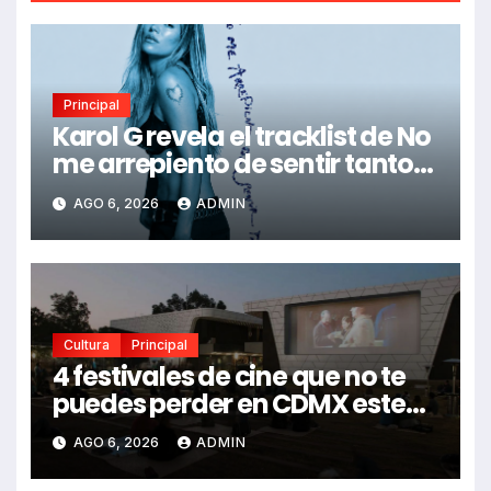
Principal
Karol G revela el tracklist de No
me arrepiento de sentir tanto:
Drake, Bruno Mars y más
AGO 6, 2026
ADMIN
estrellas se suman al álbum
Cultura
Principal
4 festivales de cine que no te
puedes perder en CDMX este
2026
AGO 6, 2026
ADMIN