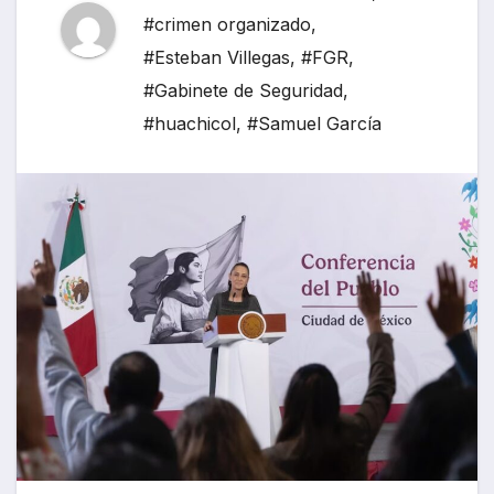
#crimen organizado
,
#Esteban Villegas
,
#FGR
,
#Gabinete de Seguridad
,
#huachicol
,
#Samuel García