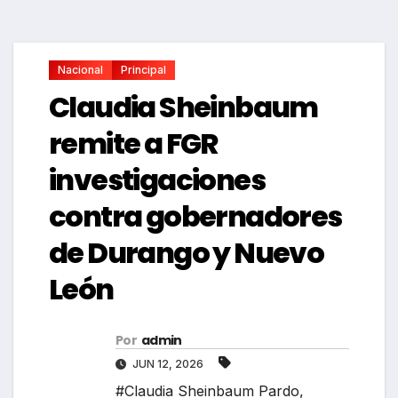
Nacional
Principal
Claudia Sheinbaum
remite a FGR
investigaciones
contra gobernadores
de Durango y Nuevo
León
Por
admin
JUN 12, 2026
#Claudia Sheinbaum Pardo
,