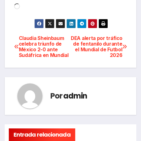
Cargando...
Navegación
Claudia Sheinbaum
DEA alerta por tráfico
celebra triunfo de
de fentanilo durante
México 2-0 ante
el Mundial de Futbol
de
Sudáfrica en Mundial
2026
entradas
Por
admin
Entrada relacionada