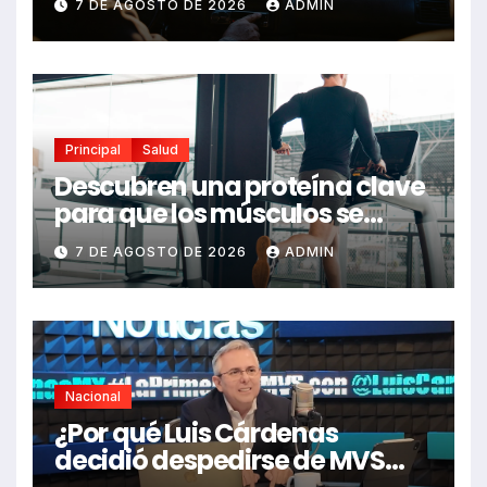
7 DE AGOSTO DE 2026
ADMIN
Principal
Salud
Descubren una proteína clave
para que los músculos se
regeneren: el hallazgo abre
7 DE AGOSTO DE 2026
ADMIN
nuevas esperanzas contra
enfermedades y el cáncer
Nacional
¿Por qué Luis Cárdenas
decidió despedirse de MVS