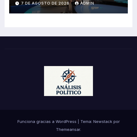
Noticias en pleno 2026?
7 DE AGOSTO DE 2026
ADMIN
Funciona gracias a WordPress
|
Tema:
Newstack
por
Themeansar
.