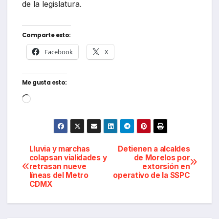
de la legislatura.
Comparte esto:
Facebook
X
Me gusta esto:
Cargando...
Navegación
Lluvia y marchas
Detienen a alcaldes
colapsan vialidades y
de Morelos por
retrasan nueve
extorsión en
de
líneas del Metro
operativo de la SSPC
CDMX
entradas