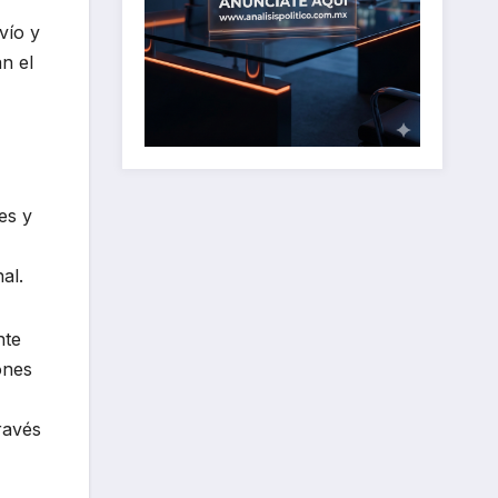
vío y
n el
es y
al.
nte
ones
ravés