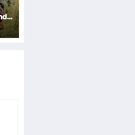
nde
n