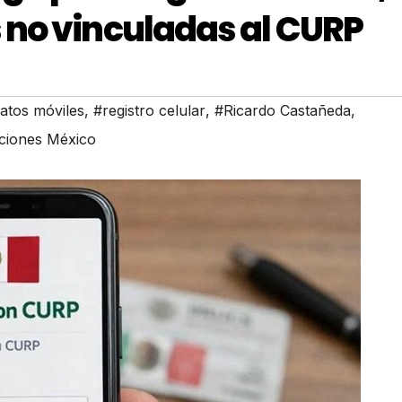
 no vinculadas al CURP
atos móviles
,
#registro celular
,
#Ricardo Castañeda
,
ciones México