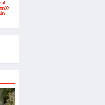
ral
 en
án