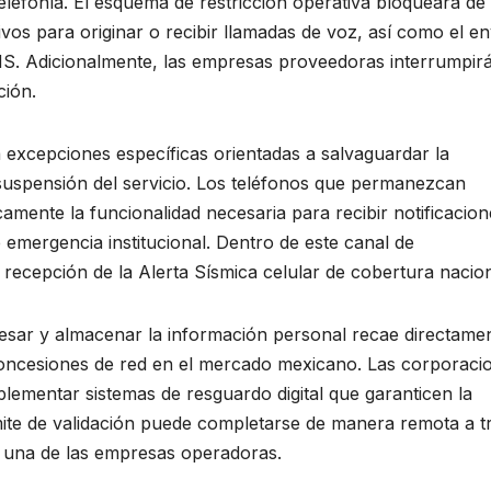
 telefonía. El esquema de restricción operativa bloqueará de
vos para originar o recibir llamadas de voz, así como el en
S. Adicionalmente, las empresas proveedoras interrumpirá
ción.
 excepciones específicas orientadas a salvaguardar la
a suspensión del servicio. Los teléfonos que permanezcan
camente la funcionalidad necesaria para recibir notificacion
emergencia institucional. Dentro de este canal de
 recepción de la Alerta Sísmica celular de cobertura nacion
cesar y almacenar la información personal recae directame
concesiones de red en el mercado mexicano. Las corporaci
plementar sistemas de resguardo digital que garanticen la
ámite de validación puede completarse de manera remota a t
da una de las empresas operadoras.