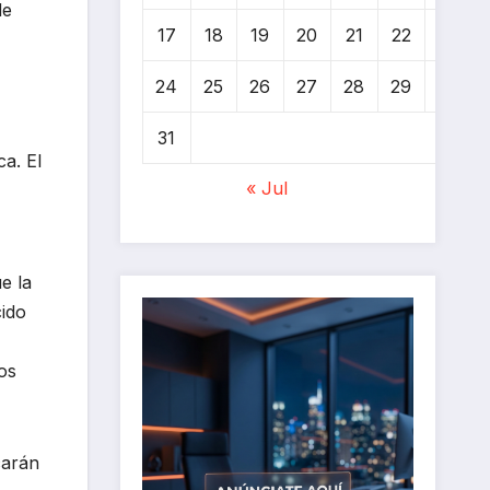
de
17
18
19
20
21
22
23
24
25
26
27
28
29
30
31
ca. El
« Jul
e la
cido
os
carán