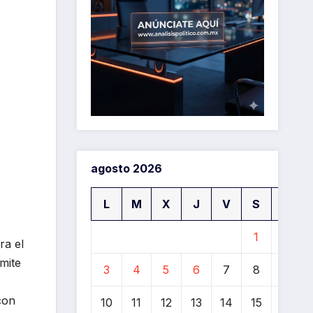
agosto 2026
L
M
X
J
V
S
D
1
2
ra el
ímite
3
4
5
6
7
8
9
con
10
11
12
13
14
15
16