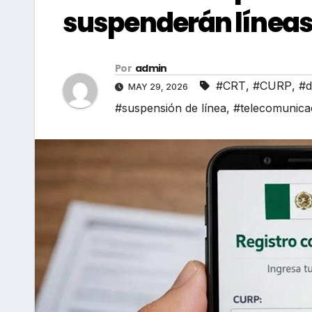
suspenderán líneas
Por
admin
#CRT
,
#CURP
,
#d
MAY 29, 2026
#suspensión de línea
,
#telecomunica