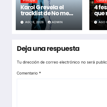
Principal
Cultura
Karol G revela el
4 fes
tracklist de No me
que 
arrepiento de sentir
perd
AGO 6, 2026
ADMIN
AGO 
tanto: Drake, Bruno
2026
Mars y más estrellas
se suman al álbum
Deja una respuesta
Tu dirección de correo electrónico no será publi
Comentario
*