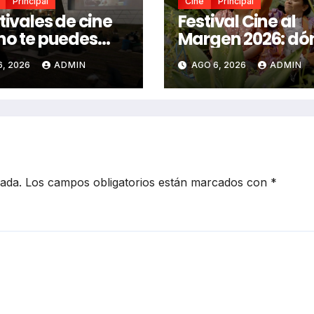
Principal
Cine
Principal
tivales de cine
Festival Cine al
no te puedes
Margen 2026: dó
er en CDMX este
ver gratis cine
6, 2026
ADMIN
AGO 6, 2026
ADMIN
mexicano
independiente e
CDMX y en línea
cada.
Los campos obligatorios están marcados con
*