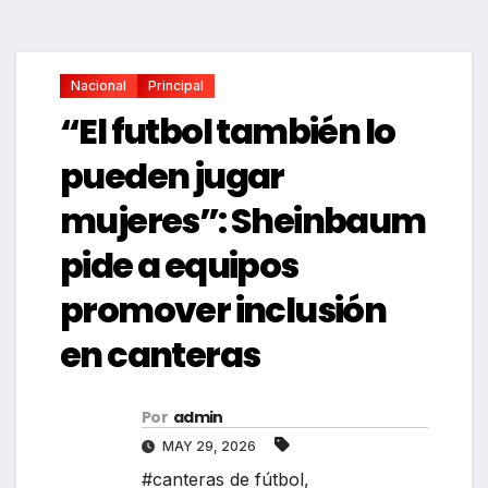
Nacional
Principal
“El futbol también lo
pueden jugar
mujeres”: Sheinbaum
pide a equipos
promover inclusión
en canteras
Por
admin
MAY 29, 2026
#canteras de fútbol
,