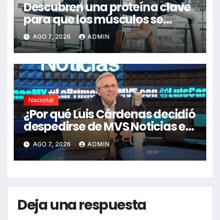
Descubren una proteína clave
para que los músculos se
regeneren: el hallazgo abre
AGO 7, 2026
ADMIN
nuevas esperanzas contra
enfermedades y el cáncer
Nacional
¿Por qué Luis Cárdenas decidió
despedirse de MVS Noticias en
pleno 2026?
AGO 7, 2026
ADMIN
Deja una respuesta