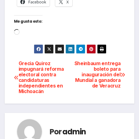
Facebook
X
Me gusta esto:
Cargando...
Navegación
Grecia Quiroz
Sheinbaum entrega
impugnará reforma
boleto para
electoral contra
inauguración del
de
candidaturas
Mundial a ganadora
independientes en
de Veracruz
entradas
Michoacán
Por
admin