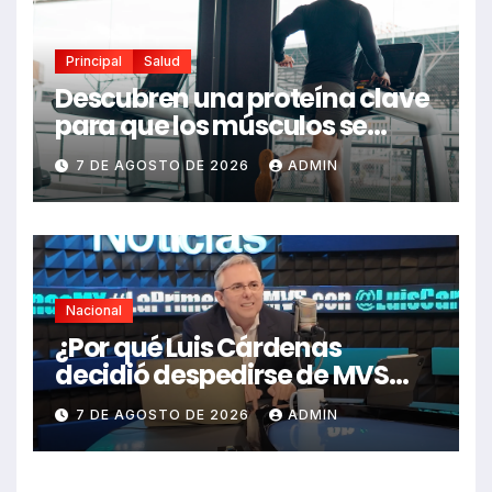
Principal
Salud
Descubren una proteína clave
para que los músculos se
regeneren: el hallazgo abre
7 DE AGOSTO DE 2026
ADMIN
nuevas esperanzas contra
enfermedades y el cáncer
Nacional
¿Por qué Luis Cárdenas
decidió despedirse de MVS
Noticias en pleno 2026?
7 DE AGOSTO DE 2026
ADMIN