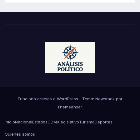
Funciona gracias a WordPress
|
Tema:
Newstack
por
Themeansar
.
Inicio
Nacional
Estados
CDMX
legislativo
Turismo
Deportes
Quienes somos