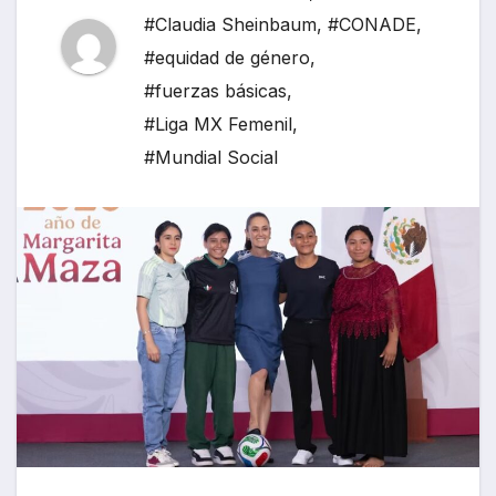
#Claudia Sheinbaum
,
#CONADE
,
#equidad de género
,
#fuerzas básicas
,
#Liga MX Femenil
,
#Mundial Social