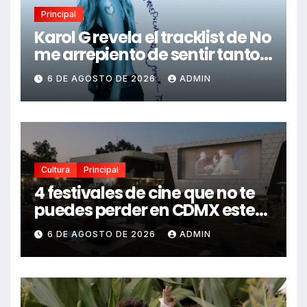
Principal
Karol G revela el tracklist de No
me arrepiento de sentir tanto:
Drake, Bruno Mars y más
6 DE AGOSTO DE 2026
ADMIN
estrellas se suman al álbum
Cultura
Principal
4 festivales de cine que no te
puedes perder en CDMX este
2026
6 DE AGOSTO DE 2026
ADMIN