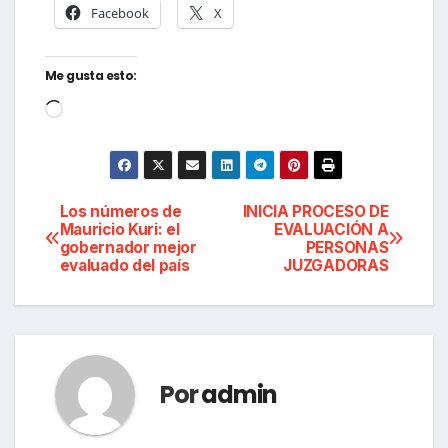
Facebook
X
Me gusta esto:
Cargando...
Navegación
Los números de
INICIA PROCESO DE
Mauricio Kuri: el
EVALUACIÓN A
gobernador mejor
PERSONAS
de
evaluado del país
JUZGADORAS
entradas
Por
admin