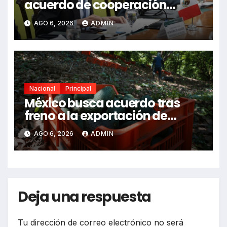
acuerdo de cooperación
bilateral en Brasilia
AGO 6, 2026
ADMIN
Nacional
Principal
México busca acuerdo tras
freno a la exportación de
aguacate michoacano
AGO 6, 2026
ADMIN
Deja una respuesta
Tu dirección de correo electrónico no será