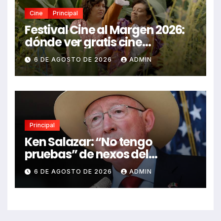
Cine
Principal
Festival Cine al Margen 2026:
dónde ver gratis cine
mexicano independiente en
6 DE AGOSTO DE 2026
ADMIN
CDMX y en línea
Principal
Ken Salazar: “No tengo
pruebas” de nexos del
Gobierno de México con el
6 DE AGOSTO DE 2026
ADMIN
narco