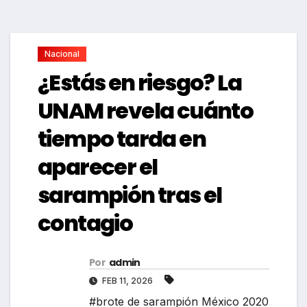
Nacional
¿Estás en riesgo? La
UNAM revela cuánto
tiempo tarda en
aparecer el
sarampión tras el
contagio
Por
admin
FEB 11, 2026
#brote de sarampión México 2020