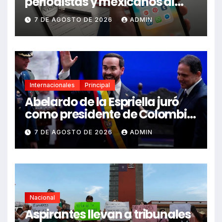
periodistas y mexicanos al
pedir visa
7 DE AGOSTO DE 2026
ADMIN
Internacionales
Principal
Abelardo de la Espriella juró
como presidente de Colombia
en Cali
7 DE AGOSTO DE 2026
ADMIN
Nacional
Aspirantes llevan a tribunales