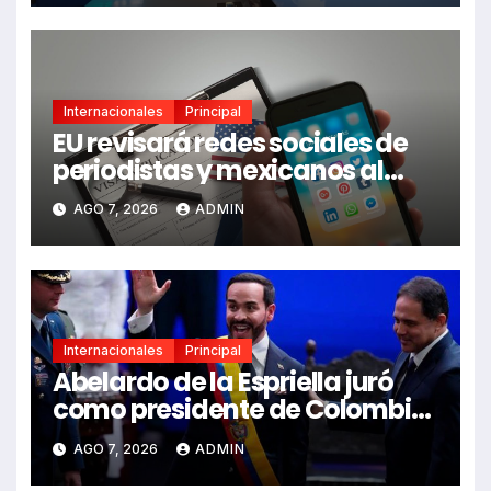
Internacionales
Principal
EU revisará redes sociales de
periodistas y mexicanos al
pedir visa
AGO 7, 2026
ADMIN
Internacionales
Principal
Abelardo de la Espriella juró
como presidente de Colombia
en Cali
AGO 7, 2026
ADMIN