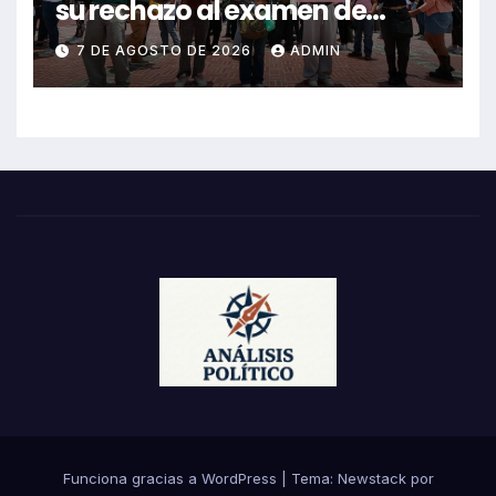
su rechazo al examen de
control de UNAM
7 DE AGOSTO DE 2026
ADMIN
Funciona gracias a WordPress
|
Tema:
Newstack
por