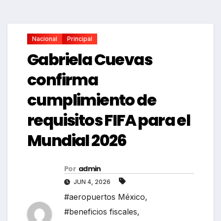
Nacional
Principal
Gabriela Cuevas
confirma
cumplimiento de
requisitos FIFA para el
Mundial 2026
Por
admin
JUN 4, 2026
#aeropuertos México
,
#beneficios fiscales
,