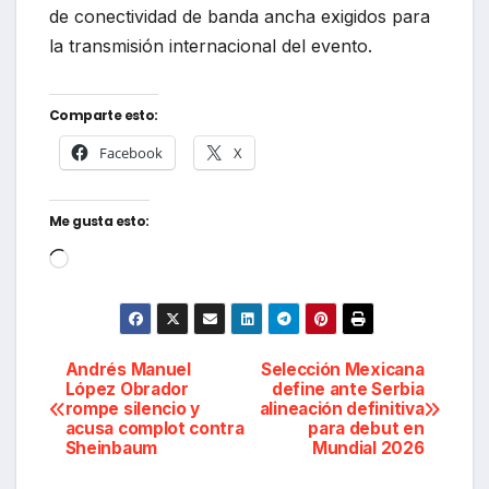
de conectividad de banda ancha exigidos para
la transmisión internacional del evento.
Comparte esto:
Facebook
X
Me gusta esto:
Cargando...
Navegación
Andrés Manuel
Selección Mexicana
López Obrador
define ante Serbia
rompe silencio y
alineación definitiva
de
acusa complot contra
para debut en
Sheinbaum
Mundial 2026
entradas