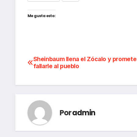
Me gusta esto:
Navegación
Sheinbaum llena el Zócalo y promete
fallarle al pueblo
de
entradas
Por
admin