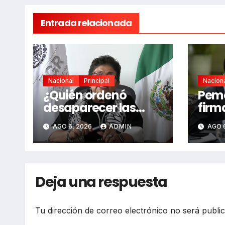
Entrada relacionada
Nacional
Principal
Nacion
¿Quién ordenó
Peme
desaparecer las
firm
grabaciones clave
coop
AGO 6, 2026
ADMIN
AGO 
del caso
bilat
Ayotzinapa?
Deja una respuesta
Tu dirección de correo electrónico no será publi