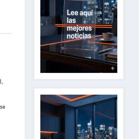
),
rse