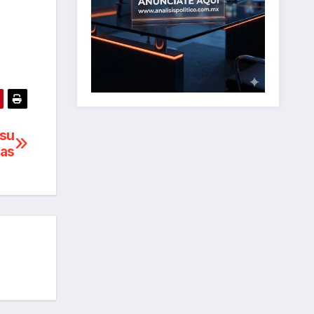
 su
ias