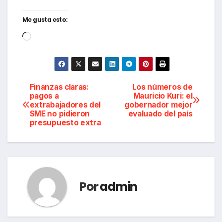
Me gusta esto:
Cargando...
Navegación
Finanzas claras:
Los números de
pagos a
Mauricio Kuri: el
extrabajadores del
gobernador mejor
de
SME no pidieron
evaluado del país
presupuesto extra
entradas
Por
admin