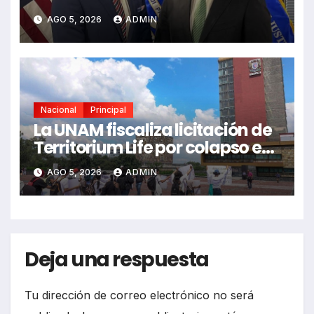
años de tensión
AGO 5, 2026
ADMIN
Nacional
Principal
La UNAM fiscaliza licitación de
Territorium Life por colapso en
examen
AGO 5, 2026
ADMIN
Deja una respuesta
Tu dirección de correo electrónico no será