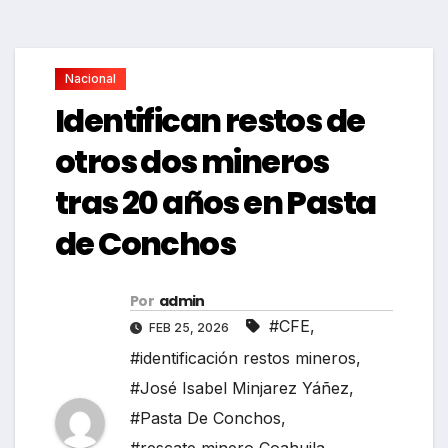
Nacional
Identifican restos de
otros dos mineros
tras 20 años en Pasta
de Conchos
Por
admin
#CFE
,
FEB 25, 2026
#identificación restos mineros
,
#José Isabel Minjarez Yáñez
,
#Pasta De Conchos
,