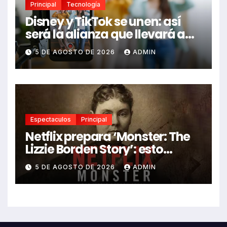
Principal
Tecnología
Disney y TikTok se unen: así
será la alianza que llevará a
Mickey, Marvel y Star Wars a
5 DE AGOSTO DE 2026
ADMIN
los videos virales
Espectaculos
Principal
Netflix prepara ‘Monster: The
Lizzie Borden Story’: esto
sabemos
5 DE AGOSTO DE 2026
ADMIN