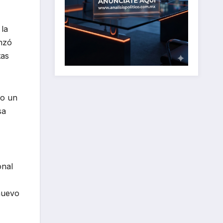
 la
anzó
tas
do un
sa
onal
 nuevo