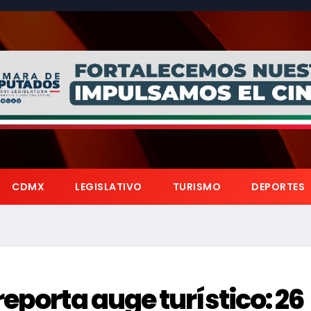
CDMX
LEGISLATIVO
TURISMO
DEPORTES
eporta auge turístico: 26