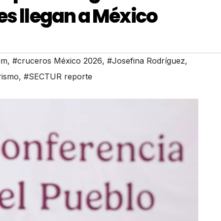
es llegan a México
um
,
#cruceros México 2026
,
#Josefina Rodríguez
,
rismo
,
#SECTUR reporte