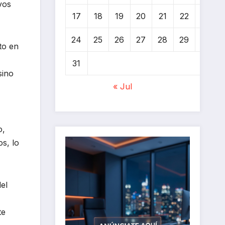
vos
17
18
19
20
21
22
23
24
25
26
27
28
29
30
to en
31
sino
« Jul
o,
s, lo
el
te