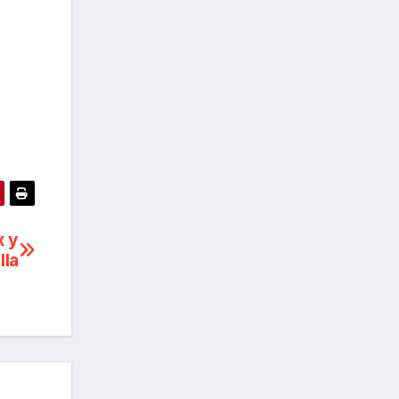
x y
lla