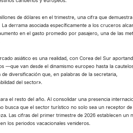
estinos caribeños y europeos.
illones de dólares en el trimestre, una cifra que demuestra
s. La derrama asociada específicamente a los cruceros alc
 aumento en el gasto promedio por pasajero, una de las me
.
rcado asiático es una realidad, con Corea del Sur aportan
dos —que van desde el dinamismo europeo hasta la cautelo
e diversificación que, en palabras de la secretaria,
bilidad del sector».
ara el resto del año. Al consolidar una presencia internaci
o busca que el sector turístico no solo sea un receptor de
ueza. Las cifras del primer trimestre de 2026 establecen un
en los periodos vacacionales venideros.