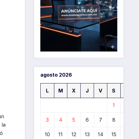
agosto 2026
L
M
X
J
V
S
D
1
2
un
3
4
5
6
7
8
9
 la
ió
10
11
12
13
14
15
16