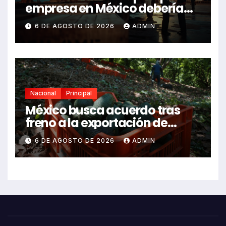
empresa en México debería
revisarlas
6 DE AGOSTO DE 2026
ADMIN
Nacional
Principal
México busca acuerdo tras
freno a la exportación de
aguacate michoacano
6 DE AGOSTO DE 2026
ADMIN