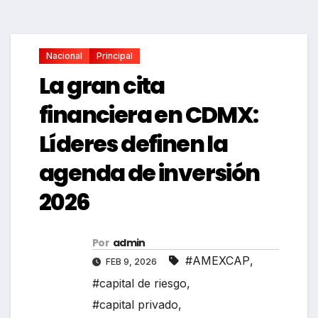
Nacional
Principal
La gran cita
financiera en CDMX:
Líderes definen la
agenda de inversión
2026
Por
admin
#AMEXCAP
,
FEB 9, 2026
#capital de riesgo
,
#capital privado
,