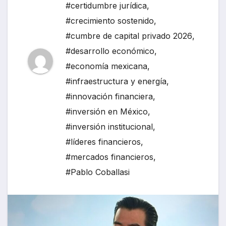
#certidumbre jurídica
,
#crecimiento sostenido
,
#cumbre de capital privado 2026
,
#desarrollo económico
,
#economía mexicana
,
#infraestructura y energía
,
#innovación financiera
,
#inversión en México
,
#inversión institucional
,
#líderes financieros
,
#mercados financieros
,
#Pablo Coballasi