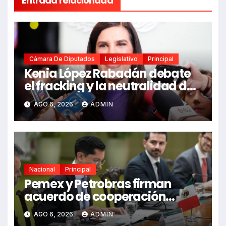
Entrada relacionada
Cámara De Diputados
Legislativo
Principal
Kenia López Rabadán debate
el fracking y la neutralidad de
programas
AGO 6, 2026
ADMIN
Nacional
Principal
Pemex y Petrobras firman
acuerdo de cooperación
bilateral en Brasilia
AGO 6, 2026
ADMIN