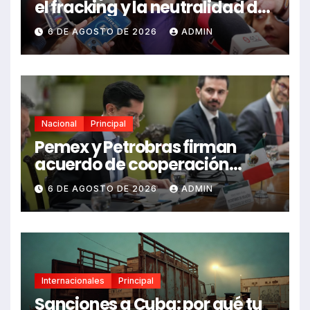
el fracking y la neutralidad de
programas
6 DE AGOSTO DE 2026
ADMIN
Nacional
Principal
Pemex y Petrobras firman
acuerdo de cooperación
bilateral en Brasilia
6 DE AGOSTO DE 2026
ADMIN
Internacionales
Principal
Sanciones a Cuba: por qué tu