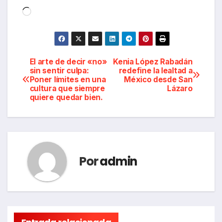
Cargando...
Navegación
El arte de decir «no»
Kenia López Rabadán
sin sentir culpa:
redefine la lealtad a
Poner límites en una
México desde San
de
cultura que siempre
Lázaro
quiere quedar bien.
entradas
Por
admin