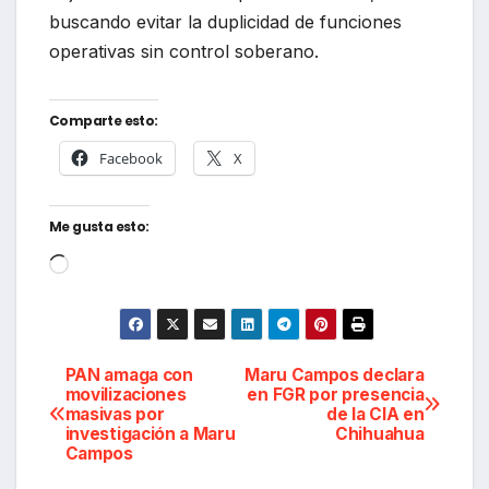
buscando evitar la duplicidad de funciones
operativas sin control soberano.
Comparte esto:
Facebook
X
Me gusta esto:
Cargando...
Navegación
PAN amaga con
Maru Campos declara
movilizaciones
en FGR por presencia
masivas por
de la CIA en
de
investigación a Maru
Chihuahua
Campos
entradas