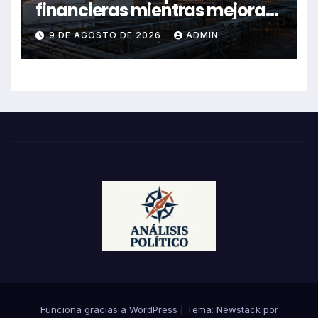
financieras mientras mejora
su desempeño operativo:
9 DE AGOSTO DE 2026
ADMIN
balance 2024-2026
Funciona gracias a WordPress
|
Tema:
Newstack
por