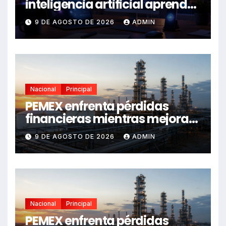
inteligencia artificial aprende
a escuchar y ejecutar
9 DE AGOSTO DE 2026
ADMIN
Nacional
Principal
PEMEX enfrenta pérdidas
financieras mientras mejora
su desempeño operativo:
9 DE AGOSTO DE 2026
ADMIN
balance 2024-2026
Nacional
Principal
PEMEX enfrenta pérdidas