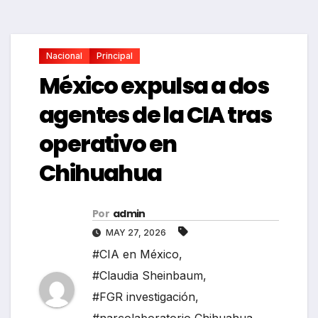
Nacional
Principal
México expulsa a dos
agentes de la CIA tras
operativo en
Chihuahua
Por
admin
MAY 27, 2026
#CIA en México
,
#Claudia Sheinbaum
,
#FGR investigación
,