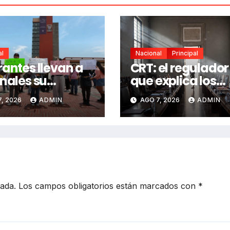
al
Nacional
Principal
rantes llevan a
CRT: el regulador
unales su
que explica los
azo al examen
lineamientos per
, 2026
ADMIN
AGO 7, 2026
ADMIN
ontrol de UNAM
no los defiende
cada.
Los campos obligatorios están marcados con
*