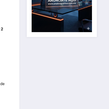
,
2
 de