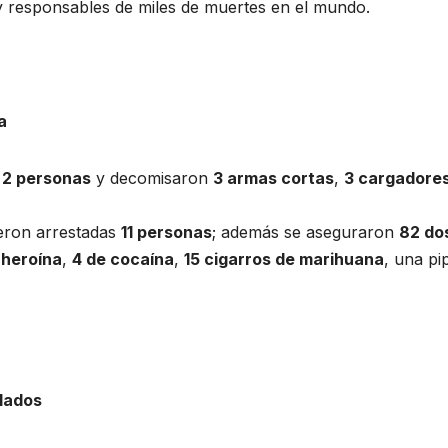
 y responsables de miles de muertes en el mundo.
a
a
2 personas
y decomisaron
3 armas cortas
,
3 cargadore
ueron arrestadas
11 personas
; además se aseguraron
82 do
 heroína
,
4 de cocaína
,
15 cigarros de marihuana
, una pi
elados