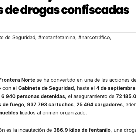
s de drogas confiscadas
te de Seguridad
,
#metanfetamina
,
#narcotráfico
,
Frontera Norte
se ha convertido en una de las acciones d
o con el
Gabinete de Seguridad
, hasta el
4 de septiembre
:
6 940 personas detenidas
, el aseguramiento de
72 185.0
s de fuego
,
937 793 cartuchos
,
25 464 cargadores
, ade
muebles
ligados al crimen organizado.
ón es la incautación de
386.9 kilos de fentanilo
, una drog