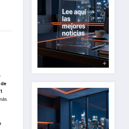
e
 de
1
más
a