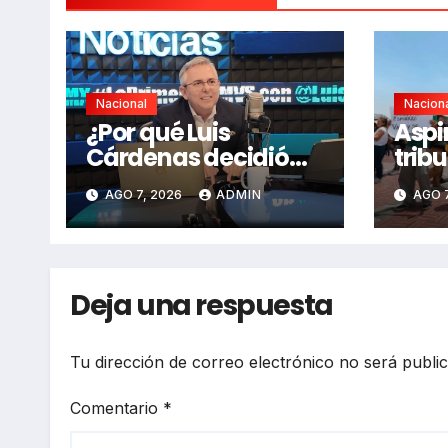
Nacional
Nacion
¿Por qué Luis
Aspi
Cárdenas decidió
trib
despedirse de MVS
rech
AGO 7, 2026
ADMIN
AGO 7
Noticias en pleno
de c
2026?
Deja una respuesta
Tu dirección de correo electrónico no será publi
Comentario
*