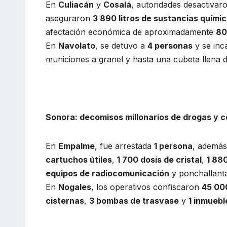
En
Culiacán
y
Cosalá
, autoridades desactiva
aseguraron
3 890 litros de sustancias quími
afectación económica de aproximadamente
80
En
Navolato
, se detuvo a
4 personas
y se in
municiones a granel y hasta una cubeta llena 
Sonora: decomisos millonarios de drogas y 
En
Empalme
, fue arrestada
1 persona
, además
cartuchos útiles
,
1 700 dosis de cristal
,
1 88
equipos de radiocomunicación
y ponchallanta
En
Nogales
, los operativos confiscaron
45 000
cisternas
,
3 bombas de trasvase
y
1 inmuebl