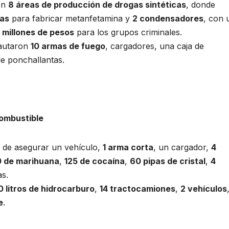
ron
8 áreas de producción de drogas sintéticas
, donde
cas
para fabricar metanfetamina y
2 condensadores
, con 
 millones de pesos
para los grupos criminales.
cautaron
10 armas de fuego
, cargadores, una caja de
de ponchallantas.
combustible
 de asegurar un vehículo,
1 arma corta
, un cargador,
4
0 de marihuana
,
125 de cocaína
,
60 pipas de cristal
,
4
s.
 litros de hidrocarburo
,
14 tractocamiones
,
2 vehículos
e
.