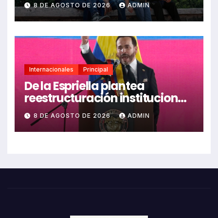
8 DE AGOSTO DE 2026
ADMIN
estudiantil
Internacionales
Principal
De la Espriella plantea
reestructuración institucional
en Colombia enfocada en
8 DE AGOSTO DE 2026
ADMIN
valores