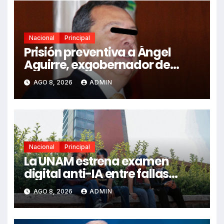
Nacional
Principal
Prisión preventiva a Ángel
Aguirre, exgobernador de
Guerrero, por caso Ayotzinapa
AGO 8, 2026
ADMIN
Nacional
Principal
La UNAM estrena examen
digital anti-IA entre fallas
técnicas y angustia estudiantil
AGO 8, 2026
ADMIN