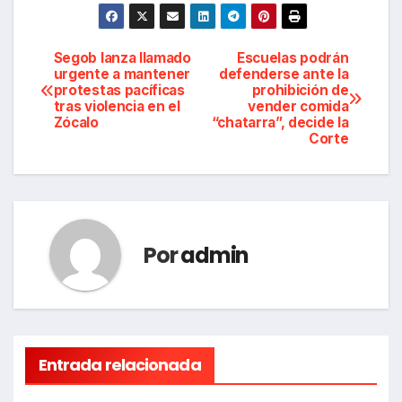
Navegación
Segob lanza llamado
Escuelas podrán
urgente a mantener
defenderse ante la
protestas pacíficas
prohibición de
de
tras violencia en el
vender comida
Zócalo
“chatarra”, decide la
entradas
Corte
Por
admin
Entrada relacionada