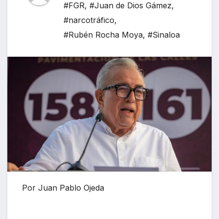
#FGR
,
#Juan de Dios Gámez
,
#narcotráfico
,
#Rubén Rocha Moya
,
#Sinaloa
Por Juan Pablo Ojeda