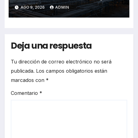
su desempeño operativo:
AGO 9, 2026
ADMIN
balance 2024-2026
Deja una respuesta
Tu dirección de correo electrónico no será
publicada.
Los campos obligatorios están
marcados con
*
Comentario
*