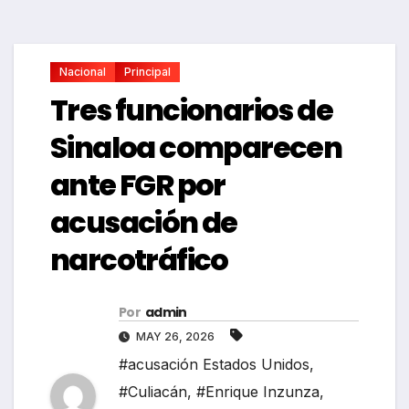
Nacional
Principal
Tres funcionarios de
Sinaloa comparecen
ante FGR por
acusación de
narcotráfico
Por
admin
MAY 26, 2026
#acusación Estados Unidos
,
#Culiacán
,
#Enrique Inzunza
,