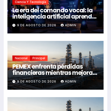
Ciencia Y Tecnología
La era del comando vocal: la
inteligencia artificial aprende
a escuchar y ejecutar
9 DE AGOSTO DE 2026
ADMIN
Nacional
Principal
PEMEX enfrenta pérdidas
financieras mientras mejora
su desempeño operativo:
9 DE AGOSTO DE 2026
ADMIN
balance 2024-2026