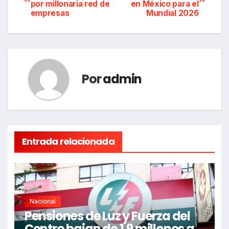
por millonaria red de
en México para el
de
empresas
Mundial 2026
entradas
Por
admin
Entrada relacionada
Nacional
Pensiones de Luz y Fuerza del
Centro bajan de 1.9 millones a