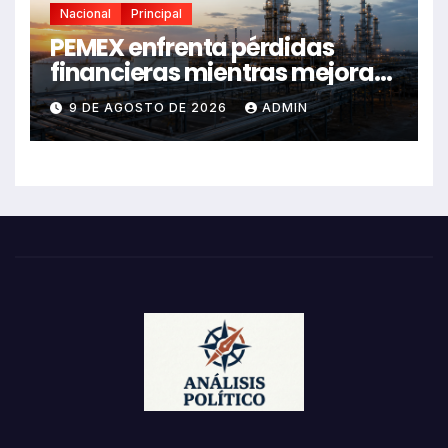
Nacional
Principal
PEMEX enfrenta pérdidas
financieras mientras mejora
su desempeño operativo:
9 DE AGOSTO DE 2026
ADMIN
balance 2024-2026