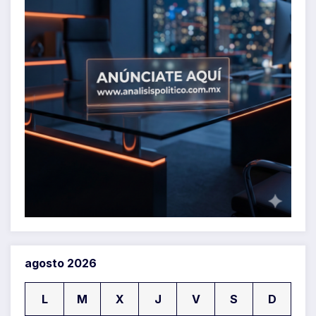
agosto 2026
L
M
X
J
V
S
D