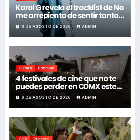
Karol G revela el tracklist de No
me arrepiento de sentir tanto:
Drake, Bruno Mars y más
6 DE AGOSTO DE 2026
ADMIN
estrellas se suman al álbum
Cultura
Principal
4 festivales de cine que no te
puedes perder en CDMX este
2026
6 DE AGOSTO DE 2026
ADMIN
Cine
Principal