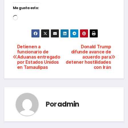
Me gusta esto:
Cargando...
Navegación
Detienen a
Donald Trump
funcionario de
difunde avance de
Aduanas entregado
acuerdo para
de
por Estados Unidos
detener hostilidades
en Tamaulipas
con Irán
entradas
Por
admin