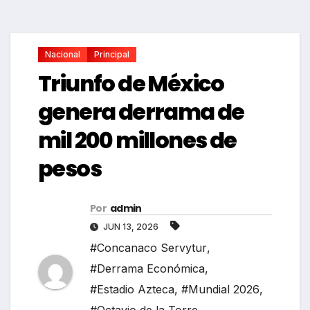
Nacional
Principal
Triunfo de México
genera derrama de
mil 200 millones de
pesos
Por
admin
JUN 13, 2026
#Concanaco Servytur
,
#Derrama Económica
,
#Estadio Azteca
,
#Mundial 2026
,