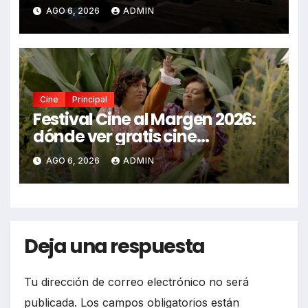
2026
AGO 6, 2026
ADMIN
Cine
Principal
Festival Cine al Margen 2026:
dónde ver gratis cine
mexicano independiente en
AGO 6, 2026
ADMIN
CDMX y en línea
Deja una respuesta
Tu dirección de correo electrónico no será
publicada.
Los campos obligatorios están