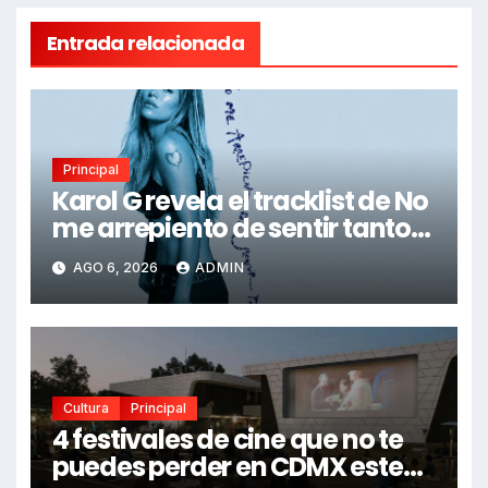
Entrada relacionada
Principal
Karol G revela el tracklist de No
me arrepiento de sentir tanto:
Drake, Bruno Mars y más
AGO 6, 2026
ADMIN
estrellas se suman al álbum
Cultura
Principal
4 festivales de cine que no te
puedes perder en CDMX este