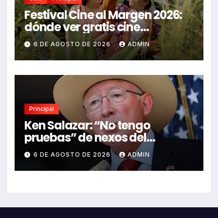
Festival Cine al Margen 2026:
dónde ver gratis cine
mexicano independiente en
6 DE AGOSTO DE 2026
ADMIN
CDMX y en línea
Principal
Ken Salazar: “No tengo
pruebas” de nexos del
Gobierno de México con el
6 DE AGOSTO DE 2026
ADMIN
narco