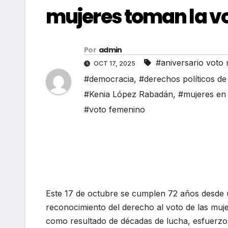
mujeres toman la voz
Por
admin
#aniversario voto
OCT 17, 2025
#democracia
,
#derechos políticos de
#Kenia López Rabadán
,
#mujeres en 
#voto femenino
Este 17 de octubre se cumplen 72 años desde 
reconocimiento del derecho al voto de las muj
como resultado de décadas de lucha, esfuerzo 