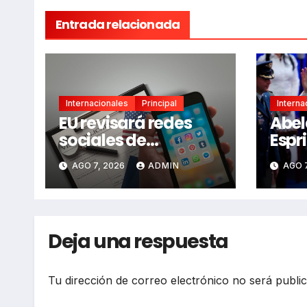
Entrada relacionada
Internacionales
Principal
Interna
EU revisará redes
Abel
sociales de
Espr
periodistas y
pres
AGO 7, 2026
ADMIN
AGO 7
mexicanos al pedir
Colo
visa
Deja una respuesta
Tu dirección de correo electrónico no será publi