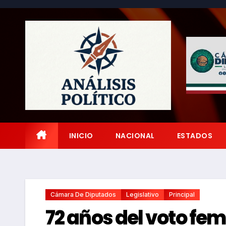
Saltar
al
contenido
INICIO
NACIONAL
ESTADOS
Cámara De Diputados
Legislativo
Principal
72 años del voto fem