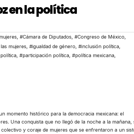
 en la política
 mujeres
,
#Cámara de Diputados
,
#Congreso de México
,
 las mujeres
,
#igualdad de género
,
#inclusión política
,
política
,
#participación política
,
#política mexicana
,
un momento histórico para la democracia mexicana: el
eres. Una conquista que no llegó de la noche a la mañana, 
colectivo y coraje de mujeres que se enfrentaron a un sis