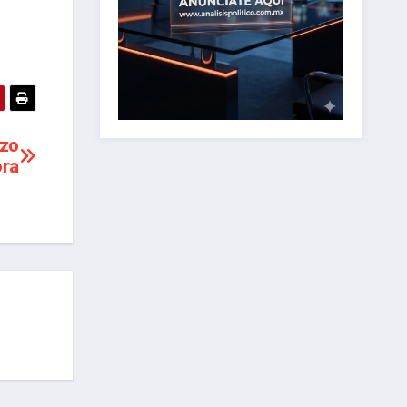
azo
ora