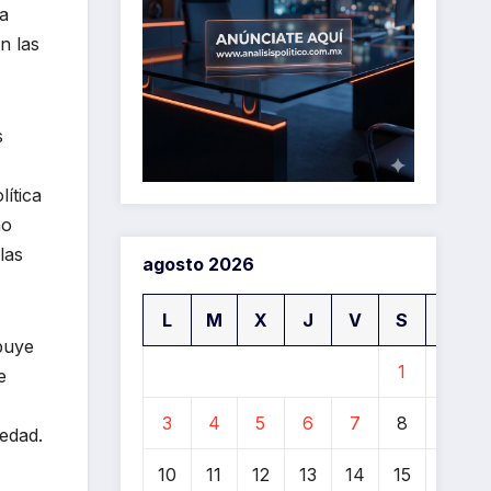
ia
n las
s
ítica
ho
las
agosto 2026
L
M
X
J
V
S
D
buye
1
2
e
3
4
5
6
7
8
9
iedad.
10
11
12
13
14
15
16