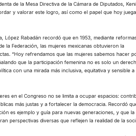
esidenta de la Mesa Directiva de la Cámara de Diputados, Ken
rdar y valorar este logro, así como el papel que hoy juega
ria, López Rabadán recordó que en 1953, mediante reforma
l de la Federación, las mujeres mexicanas obtuvieron la
lectas. “Hoy refrendamos que las mujeres sabemos hacer pol
ñalando que la participación femenina no es solo un derec
ítica con una mirada más inclusiva, equitativa y sensible a 
eres en el Congreso no se limita a ocupar espacios: contri
úblicas más justas y a fortalecer la democracia. Recordó qu
ión es ejemplo y guía para nuevas generaciones, y que la
an perspectivas diversas que reflejen la realidad de la soc