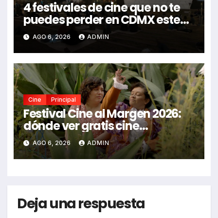
4 festivales de cine que no te
puedes perder en CDMX este
2026
AGO 6, 2026
ADMIN
Cine
Principal
Festival Cine al Margen 2026:
dónde ver gratis cine
mexicano independiente en
AGO 6, 2026
ADMIN
CDMX y en línea
Deja una respuesta