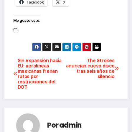
Facebook
X
Me gusta esto:
Cargando...
Navegación
Sin expansión hacia
The Strokes
EU: aerolíneas
anuncian nuevo disco
mexicanas frenan
tras seis años de
de
rutas por
silencio
restricciones del
entradas
DOT
Por
admin