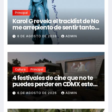
Principal
Karol G revela el tracklist de No
me arrepiento de sentir tanto:
Drake, Bruno Mars y más
6 DE AGOSTO DE 2026
ADMIN
estrellas se suman al álbum
Cultura
Principal
4 festivales de cine que no te
puedes perder en CDMX este
2026
6 DE AGOSTO DE 2026
ADMIN