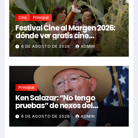
Cine
Principal
Festival Cine al Margen 2026:
dónde ver gratis cine
mexicano independiente en
6 DE AGOSTO DE 2026
ADMIN
CDMX y en línea
Principal
Ken Salazar: “No tengo
pruebas” de nexos del
Gobierno de México con el
6 DE AGOSTO DE 2026
ADMIN
narco