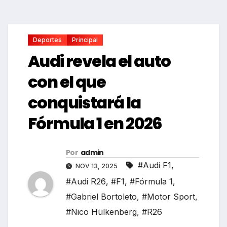
Deportes
Principal
Audi revela el auto
con el que
conquistará la
Fórmula 1 en 2026
Por
admin
#Audi F1
,
NOV 13, 2025
#Audi R26
,
#F1
,
#Fórmula 1
,
#Gabriel Bortoleto
,
#Motor Sport
,
#Nico Hülkenberg
,
#R26