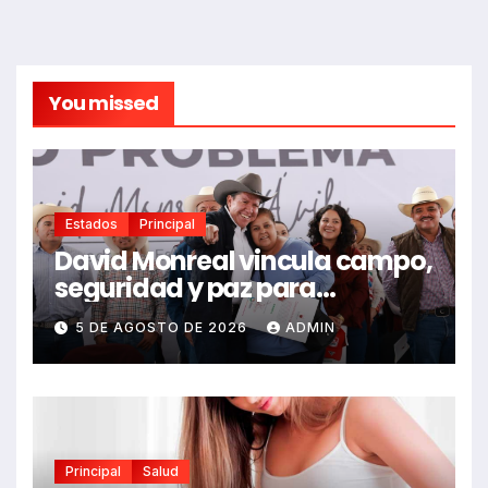
You missed
Estados
Principal
David Monreal vincula campo,
seguridad y paz para
Zacatecas
5 DE AGOSTO DE 2026
ADMIN
Principal
Salud