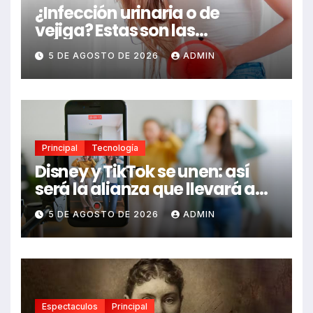
¿Infección urinaria o de
vejiga? Estas son las
diferencias y las señales de
5 DE AGOSTO DE 2026
ADMIN
alerta que no debes ignorar
Principal
Tecnología
Disney y TikTok se unen: así
será la alianza que llevará a
Mickey, Marvel y Star Wars a
5 DE AGOSTO DE 2026
ADMIN
los videos virales
Espectaculos
Principal