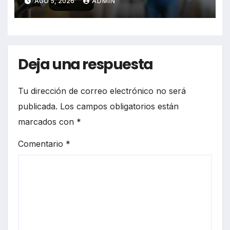
AGO 5, 2026
ADMIN
los videos virales
Deja una respuesta
Tu dirección de correo electrónico no será
publicada.
Los campos obligatorios están
marcados con
*
Comentario
*