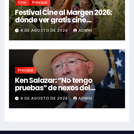
Cine
Principal
Festival Cine al Margen 2026:
dónde ver gratis cine
mexicano independiente en
6 DE AGOSTO DE 2026
ADMIN
CDMX y en línea
Principal
Ken Salazar: “No tengo
pruebas” de nexos del
Gobierno de México con el
6 DE AGOSTO DE 2026
ADMIN
narco