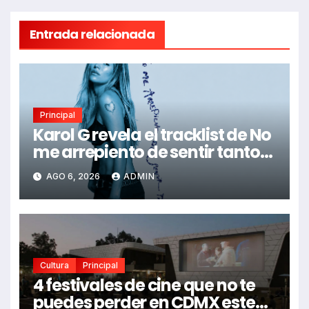
Entrada relacionada
Principal
Karol G revela el tracklist de No
me arrepiento de sentir tanto:
Drake, Bruno Mars y más
AGO 6, 2026
ADMIN
estrellas se suman al álbum
Cultura
Principal
4 festivales de cine que no te
puedes perder en CDMX este