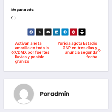
Me gusta esto:
Cargando...
Navegación
Activan alerta
Yuridia agota Estadio
amarilla en toda la
GNP en tres días y
CDMX por fuertes
anuncia segunda
de
lluvias y posible
fecha
granizo
entradas
Por
admin