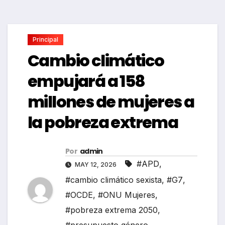
Principal
Cambio climático
empujará a 158
millones de mujeres a
la pobreza extrema
Por
admin
#APD
,
MAY 12, 2026
#cambio climático sexista
,
#G7
,
#OCDE
,
#ONU Mujeres
,
#pobreza extrema 2050
,