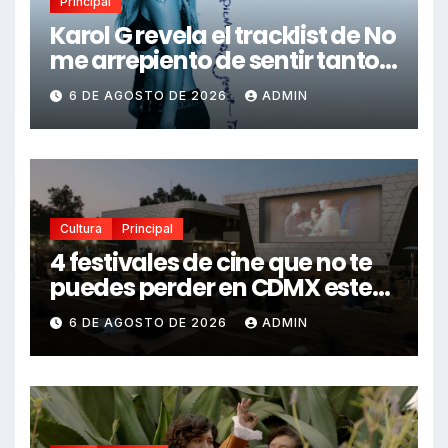
Principal
Karol G revela el tracklist de No
me arrepiento de sentir tanto:
Drake, Bruno Mars y más
6 DE AGOSTO DE 2026
ADMIN
estrellas se suman al álbum
Cultura
Principal
4 festivales de cine que no te
puedes perder en CDMX este
2026
6 DE AGOSTO DE 2026
ADMIN