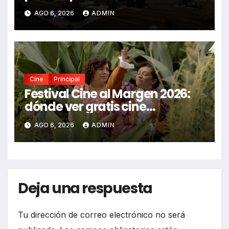
2026
AGO 6, 2026
ADMIN
Cine
Principal
Festival Cine al Margen 2026:
dónde ver gratis cine
mexicano independiente en
AGO 6, 2026
ADMIN
CDMX y en línea
Deja una respuesta
Tu dirección de correo electrónico no será