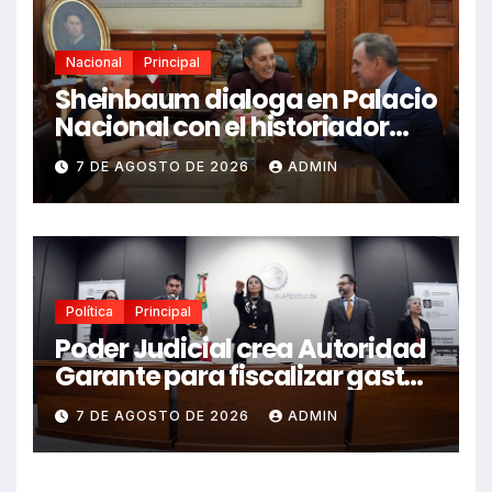
Nacional
Principal
Sheinbaum dialoga en Palacio
Nacional con el historiador
Niall Ferguson
7 DE AGOSTO DE 2026
ADMIN
Política
Principal
Poder Judicial crea Autoridad
Garante para fiscalizar gasto
presupuestal
7 DE AGOSTO DE 2026
ADMIN