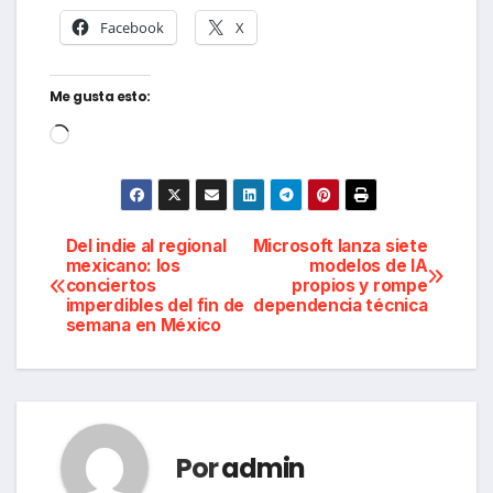
Facebook
X
Me gusta esto:
Cargando...
Navegación
Del indie al regional
Microsoft lanza siete
mexicano: los
modelos de IA
conciertos
propios y rompe
de
imperdibles del fin de
dependencia técnica
semana en México
entradas
Por
admin