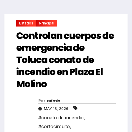
Estados
Principal
Controlan cuerpos de
emergencia de
Toluca conato de
incendio en Plaza El
Molino
Por
admin
MAY 18, 2026
#conato de incendio
,
#cortocircuito
,