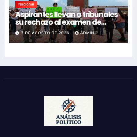
Nacional
Aspirantes llevan a tribunales
su rechazo al examen de
control de UNAM
7 DE AGOSTO DE 2026
ADMIN