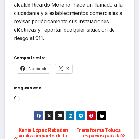
alcalde Ricardo Moreno, hace un llamado a la
ciudadanía y a establecimientos comerciales a
revisar periódicamente sus instalaciones
eléctricas y reportar cualquier situación de
riesgo al 911.
Comparte esto:
Facebook
X
Me gusta esto:
Cargando...
Navegación
Kenia López Rabadán
Transforma Toluca
analiza impacto de la
espacios para la