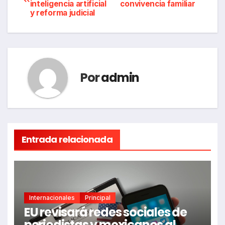
inteligencia artificial
convivencia familiar
de
y reforma judicial
entradas
Por
admin
Entrada relacionada
Internacionales
Principal
EU revisará redes sociales de
periodistas y mexicanos al