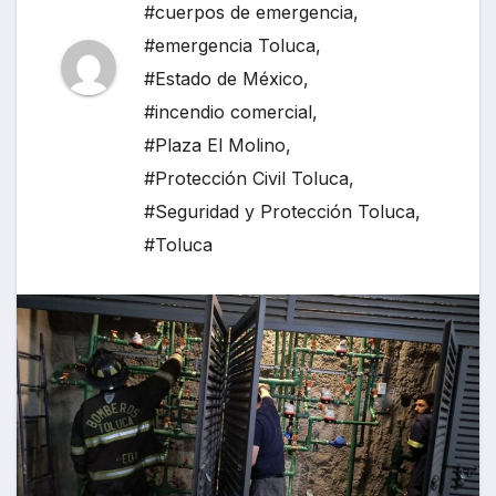
#cuerpos de emergencia
,
#emergencia Toluca
,
#Estado de México
,
#incendio comercial
,
#Plaza El Molino
,
#Protección Civil Toluca
,
#Seguridad y Protección Toluca
,
#Toluca