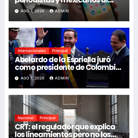
pedir visa
AGO 7, 2026
ADMIN
Internacionales
Principal
Abelardo de la Espriella juró
como presidente de Colombia
en Cali
AGO 7, 2026
ADMIN
Nacional
Principal
CRT: el regulador que explica
los lineamientos pero no los