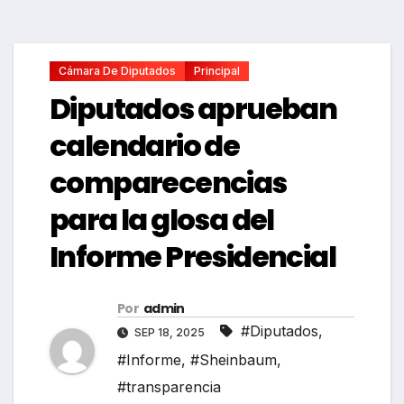
Cámara De Diputados
Principal
Diputados aprueban
calendario de
comparecencias
para la glosa del
Informe Presidencial
Por
admin
#Diputados
,
SEP 18, 2025
#Informe
,
#Sheinbaum
,
#transparencia