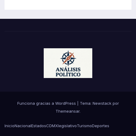
Funciona gracias a WordPress
|
Tema:
Newstack
por
Themeansar
.
Inicio
Nacional
Estados
CDMX
legislativo
Turismo
Deportes