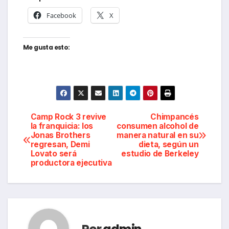
Facebook
X
Me gusta esto:
Navegación
Camp Rock 3 revive
Chimpancés
la franquicia: los
consumen alcohol de
Jonas Brothers
manera natural en su
de
regresan, Demi
dieta, según un
Lovato será
estudio de Berkeley
entradas
productora ejecutiva