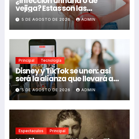
¿Infección urinaria o de
vejiga? Estas son las
diferencias y las señales de
5 DE AGOSTO DE 2026
ADMIN
alerta que no debes ignorar
Principal
Tecnología
Disney y TikTok se unen: así
será la alianza que llevará a
Mickey, Marvel y Star Wars a
5 DE AGOSTO DE 2026
ADMIN
los videos virales
Espectaculos
Principal