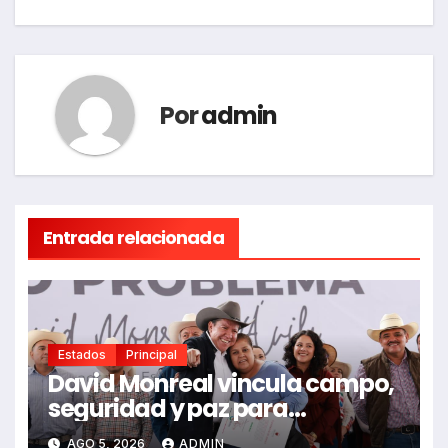
entradas
Por
admin
Entrada relacionada
Estados
Principal
David Monreal vincula campo,
seguridad y paz para
Zacatecas
AGO 5, 2026
ADMIN