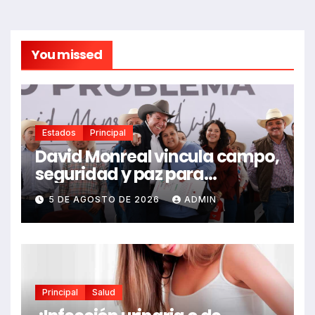
You missed
Estados
Principal
David Monreal vincula campo,
seguridad y paz para
Zacatecas
5 DE AGOSTO DE 2026
ADMIN
Principal
Salud