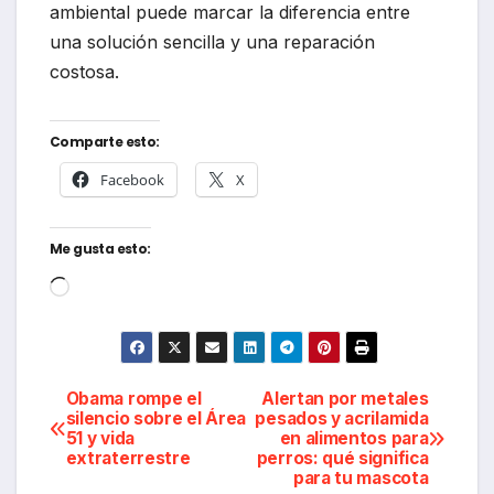
ambiental puede marcar la diferencia entre
una solución sencilla y una reparación
costosa.
Comparte esto:
Facebook
X
Me gusta esto:
Cargando...
Navegación
Obama rompe el
Alertan por metales
silencio sobre el Área
pesados y acrilamida
51 y vida
en alimentos para
de
extraterrestre
perros: qué significa
para tu mascota